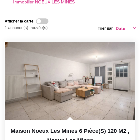
Immobilier NOEUX LES MINES
GESTION LOCATIVE
Afficher la carte
ESTIMATION
1 annonce(s) trouvée(s)
Trier par
RECRUTEMENT
AGENCE
Qui Sommes-Nous
Nos Actualités
Avis Clients
Maison Noeux Les Mines 6 Pièce(s) 120 M2
,