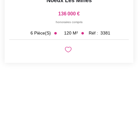
Noeux Les Mines
136 000 €
honoraires compris
120
M²
Réf :
3381
6
Pièce(s)