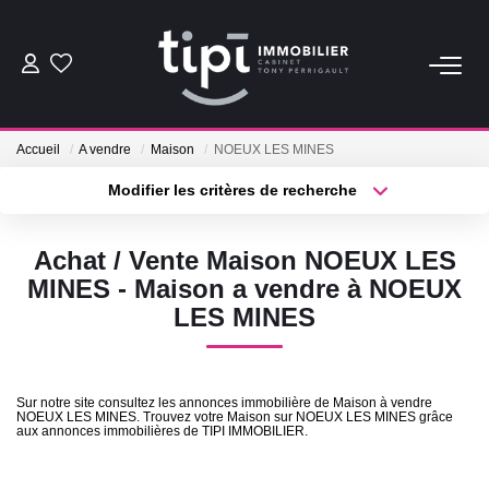
ACHETER
Accueil
A vendre
Maison
NOEUX LES MINES
LOUER
Modifier les critères de recherche
Type de transaction
Localisation
Acheter
Localisation
Nos Biens Locations
Achat / Vente Maison NOEUX LES
Type de bien
Nos Biens Loués
Sélectionnez...
Surface min
MINES - Maison a vendre à NOEUX
LES MINES
Plus de critères
Budget max
VENDRE
Créer une alerte
Vendre
Sur notre site consultez les annonces immobilière de Maison à vendre
NOEUX LES MINES. Trouvez votre Maison sur NOEUX LES MINES grâce
Biens Vendus
aux annonces immobilières de TIPI IMMOBILIER.