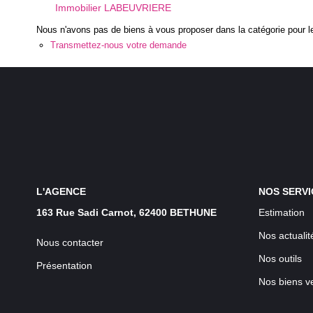
Immobilier LABEUVRIERE
Nous n'avons pas de biens à vous proposer dans la catégorie pour le
Transmettez-nous votre demande
L'AGENCE
NOS SERVI
163 Rue Sadi Carnot, 62400 BETHUNE
Estimation
Nos actualit
Nous contacter
Nos outils
Présentation
Nos biens v