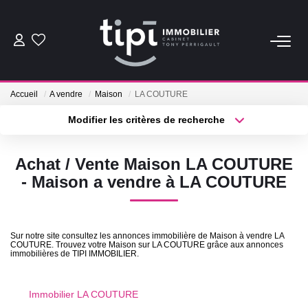
ACHETER
Accueil
A vendre
Maison
LA COUTURE
LOUER
Modifier les critères de recherche
Type de transaction
Localisation
Acheter
Localisation
Nos Biens Locations
Achat / Vente Maison LA COUTURE
Type de bien
Nos Biens Loués
Sélectionnez...
Surface min
- Maison a vendre à LA COUTURE
Plus de critères
Budget max
VENDRE
Sur notre site consultez les annonces immobilière de Maison à vendre LA
COUTURE. Trouvez votre Maison sur LA COUTURE grâce aux annonces
Créer une alerte
Vendre
immobilières de TIPI IMMOBILIER.
Biens Vendus
Immobilier LA COUTURE