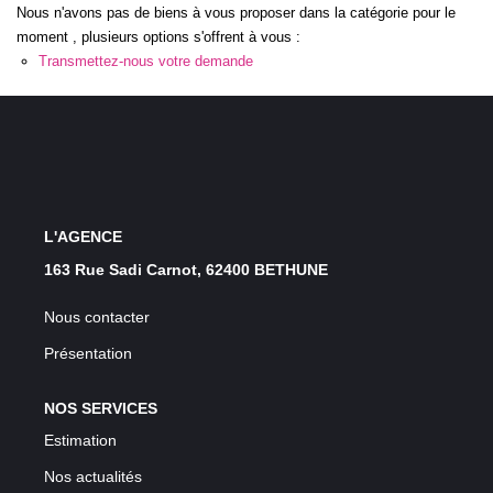
Nous n'avons pas de biens à vous proposer dans la catégorie pour le
GESTION LOCATIVE
moment , plusieurs options s'offrent à vous :
Transmettez-nous votre demande
ESTIMATION
RECRUTEMENT
AGENCE
L'AGENCE
163 Rue Sadi Carnot, 62400 BETHUNE
Qui Sommes-Nous
Nos Actualités
Nous contacter
Avis Clients
Présentation
NOS SERVICES
Estimation
Nos actualités