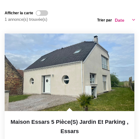
GESTION LOCATIVE
Afficher la carte
1 annonce(s) trouvée(s)
Trier par
ESTIMATION
RECRUTEMENT
AGENCE
Qui Sommes-Nous
Nos Actualités
Avis Clients
Maison Essars 5 Pièce(s) Jardin Et Parking
,
Essars