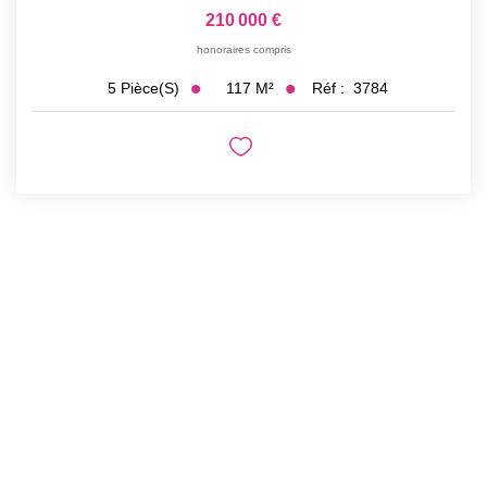
210 000 €
honoraires compris
117
M²
Réf :
3784
5
Pièce(s)