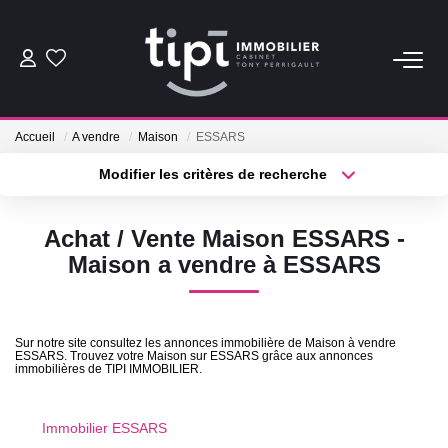
ACHETER
Accueil
A vendre
Maison
ESSARS
LOUER
Modifier les critères de recherche
Type de transaction
Localisation
Acheter
Localisation
Nos Biens Locations
Achat / Vente Maison ESSARS -
Type de bien
Nos Biens Loués
Sélectionnez...
Surface min
Maison a vendre à ESSARS
Plus de critères
Budget max
VENDRE
Sur notre site consultez les annonces immobilière de Maison à vendre
ESSARS. Trouvez votre Maison sur ESSARS grâce aux annonces
Créer une alerte
Vendre
immobilières de TIPI IMMOBILIER.
Biens Vendus
Immobilier ESSARS