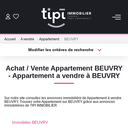
ACHETER
Accueil
A vendre
Appartement
BEUVRY
LOUER
Modifier les critères de recherche
Type de transaction
Localisation
Acheter
Localisation
Nos Biens Locations
Achat / Vente Appartement BEUVRY
Type de bien
Nos Biens Loués
Sélectionnez...
Surface min
- Appartement a vendre à BEUVRY
Plus de critères
Budget max
VENDRE
Sur notre site consultez les annonces immobilière de Appartement à vendre
BEUVRY. Trouvez votre Appartement sur BEUVRY grâce aux annonces
Créer une alerte
Vendre
immobilières de TIPI IMMOBILIER.
Biens Vendus
Immobilier BEUVRY