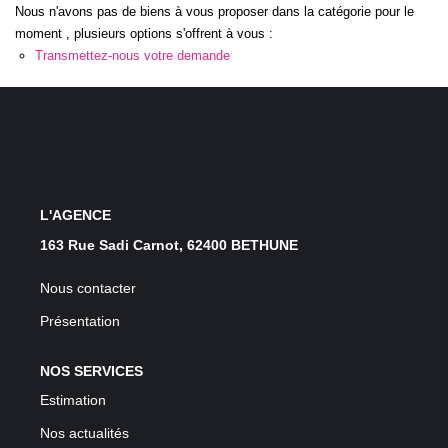
Nous n'avons pas de biens à vous proposer dans la catégorie pour le
GESTION LOCATIVE
moment , plusieurs options s'offrent à vous :
Transmettez-nous votre demande
ESTIMATION
RECRUTEMENT
AGENCE
L'AGENCE
163 Rue Sadi Carnot, 62400 BETHUNE
Qui Sommes-Nous
Nos Actualités
Nous contacter
Avis Clients
Présentation
NOS SERVICES
Estimation
Nos actualités