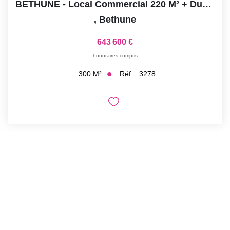
BETHUNE - Local Commercial 220 M² + Duplex 80 M2- Toit...
,
Bethune
643 600 €
honoraires compris
Réf :
3278
300
M²