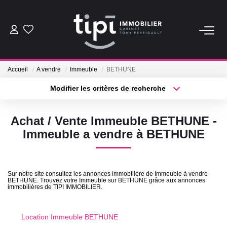
ACHETER
Accueil
A vendre
Immeuble
BETHUNE
LOUER
Modifier les critères de recherche
Type de transaction
Localisation
Acheter
Localisation
Nos Biens Locations
Achat / Vente Immeuble BETHUNE -
Type de bien
Nos Biens Loués
Sélectionnez...
Surface min
Immeuble a vendre à BETHUNE
Plus de critères
Budget max
VENDRE
Sur notre site consultez les annonces immobilière de Immeuble à vendre
BETHUNE. Trouvez votre Immeuble sur BETHUNE grâce aux annonces
Créer une alerte
Vendre
immobilières de TIPI IMMOBILIER.
Biens Vendus
Location Immeuble BETHUNE