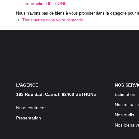
Immobilier BETHUNE
Nous n'avons pas de biens à vous proposer dans la catégorie pour le
Transmettez-nous votre demande
L'AGENCE
NOS SERVI
163 Rue Sadi Carnot, 62400 BETHUNE
Estimation
Nos actualit
Nous contacter
Nos outils
Présentation
Nos biens v