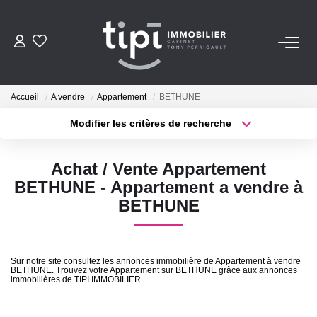
ACHETER
Accueil
A vendre
Appartement
BETHUNE
LOUER
Modifier les critères de recherche
Nos Biens Locations
Localisation
Type de transaction
Surface min
Achat / Vente Appartement
Nos Biens Loués
Type de bien
BETHUNE - Appartement a vendre à
Plus de critères
Budget max
BETHUNE
VENDRE
Créer une alerte
Vendre
Sur notre site consultez les annonces immobilière de Appartement à vendre
Biens Vendus
BETHUNE. Trouvez votre Appartement sur BETHUNE grâce aux annonces
immobilières de TIPI IMMOBILIER.