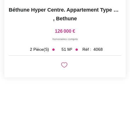
Béthune Hyper Centre. Appartement Type 2 51m² Avec Parking...
,
Bethune
126 000 €
honoraires compris
51
M²
Réf :
4068
2
Pièce(s)