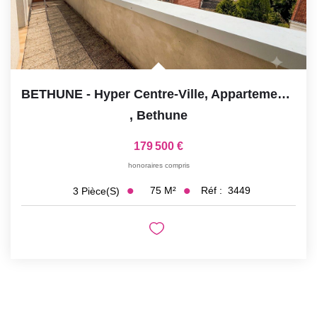
BETHUNE - Hyper Centre-Ville, Appartement De Type 3, 91m²...
,
Bethune
179 500 €
honoraires compris
75
M²
Réf :
3449
3
Pièce(s)