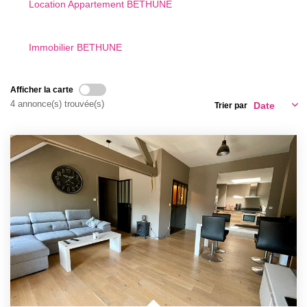
GESTION LOCATIVE
Location Appartement BETHUNE
ESTIMATION
Immobilier BETHUNE
RECRUTEMENT
Afficher la carte
4 annonce(s) trouvée(s)
Trier par
AGENCE
Qui Sommes-Nous
Nos Actualités
Avis Clients