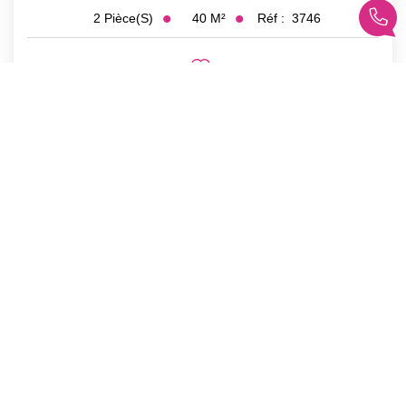
40
M²
Réf :
3746
2
Pièce(s)