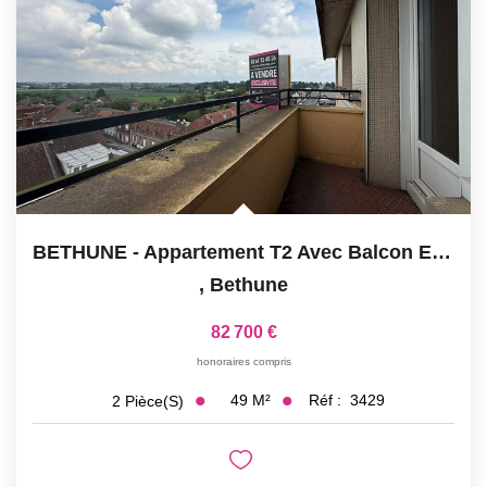
BETHUNE - Appartement T2 Avec Balcon En Résidence Sécurisée
,
Bethune
82 700 €
honoraires compris
49
M²
Réf :
3429
2
Pièce(s)