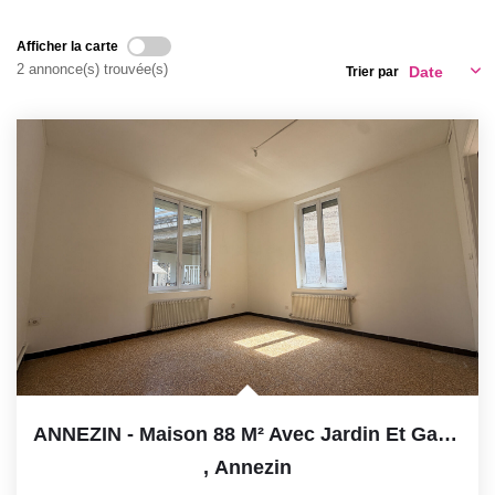
GESTION LOCATIVE
Afficher la carte
2 annonce(s) trouvée(s)
Trier par
ESTIMATION
RECRUTEMENT
AGENCE
Qui Sommes-Nous
Nos Actualités
Avis Clients
ANNEZIN - Maison 88 M² Avec Jardin Et Garage
,
Annezin