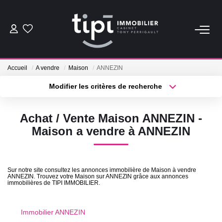
ACHETER
Accueil
A vendre
Maison
ANNEZIN
LOUER
Modifier les critères de recherche
Type de transaction
Localisation
Acheter
Localisation
Nos Biens Locations
Achat / Vente Maison ANNEZIN -
Type de bien
Nos Biens Loués
Sélectionnez...
Surface min
Maison a vendre à ANNEZIN
Plus de critères
Budget max
VENDRE
Sur notre site consultez les annonces immobilière de Maison à vendre
ANNEZIN. Trouvez votre Maison sur ANNEZIN grâce aux annonces
Créer une alerte
Vendre
immobilières de TIPI IMMOBILIER.
Biens Vendus
Immobilier ANNEZIN