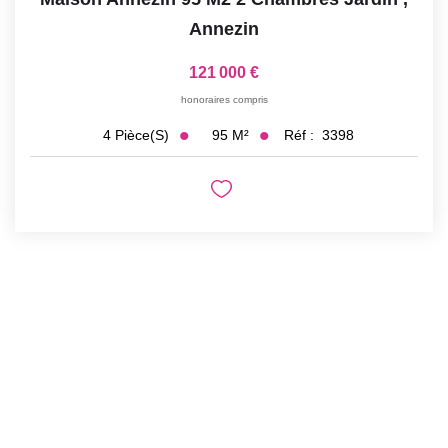
Annezin
121 000 €
honoraires compris
95
M²
Réf :
3398
4
Pièce(s)