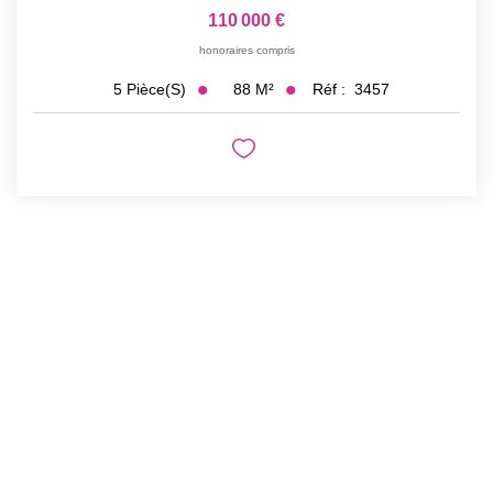
110 000 €
honoraires compris
88
M²
Réf :
3457
5
Pièce(s)