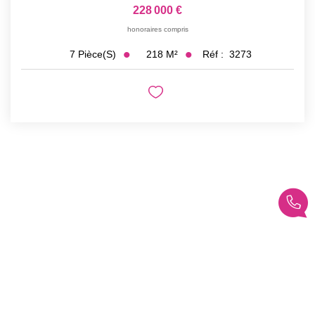
228 000 €
honoraires compris
218
M²
Réf :
3273
7
Pièce(s)