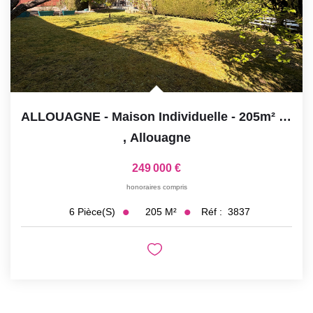
ALLOUAGNE - Maison Individuelle - 205m² - 4 Chambres -...
,
Allouagne
249 000 €
honoraires compris
205
M²
Réf :
3837
6
Pièce(s)