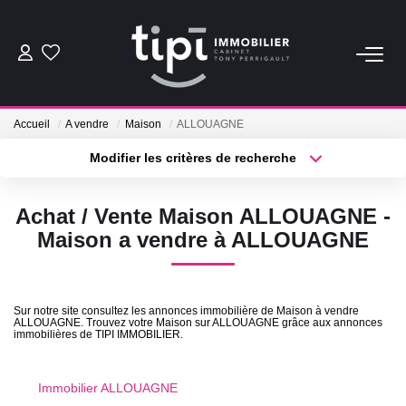
ACHETER
Accueil
A vendre
Maison
ALLOUAGNE
LOUER
Modifier les critères de recherche
Type de transaction
Localisation
Acheter
Localisation
Nos Biens Locations
Achat / Vente Maison ALLOUAGNE -
Type de bien
Nos Biens Loués
Sélectionnez...
Surface min
Maison a vendre à ALLOUAGNE
Plus de critères
Budget max
VENDRE
Sur notre site consultez les annonces immobilière de Maison à vendre
ALLOUAGNE. Trouvez votre Maison sur ALLOUAGNE grâce aux annonces
Créer une alerte
Vendre
immobilières de TIPI IMMOBILIER.
Biens Vendus
Immobilier ALLOUAGNE