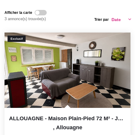
GESTION LOCATIVE
Afficher la carte
3 annonce(s) trouvée(s)
Trier par
ESTIMATION
Exclusif
RECRUTEMENT
AGENCE
Qui Sommes-Nous
Nos Actualités
Avis Clients
ALLOUAGNE - Maison Plain-Pied 72 M² - Jardin - En Impasse
,
Allouagne