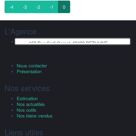
-4
-3
-2
-1
0
L'Agence
163 Rue Sadi Carnot, 62400 BETHUNE
Nous contacter
Présentation
Nos services
Estimation
Nos actualités
Nos outils
Nos biens vendus
Liens utiles