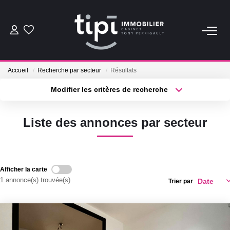
ACHETER
Accueil
Recherche par secteur
Résultats
LOUER
Modifier les critères de recherche
Type de transaction
Localisation
Acheter
Localisation
Nos Biens Locations
Liste des annonces par secteur
Type de bien
Nos Biens Loués
Sélectionnez...
Surface min
Plus de critères
Budget max
VENDRE
Afficher la carte
1 annonce(s) trouvée(s)
Trier par
Créer une alerte
Vendre
Biens Vendus