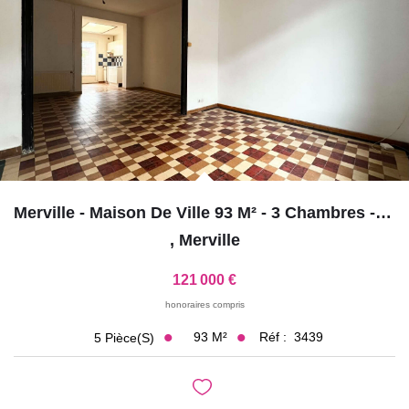
GESTION LOCATIVE
ESTIMATION
RECRUTEMENT
AGENCE
Merville - Maison De Ville 93 M² - 3 Chambres - Bureau -...
Qui Sommes-Nous
,
Merville
Nos Actualités
121 000 €
Avis Clients
honoraires compris
93
M²
Réf :
3439
5
Pièce(s)