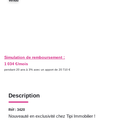
Vendu
GESTION LOCATIVE
ESTIMATION
RECRUTEMENT
AGENCE
Simulation de remboursement :
1 034 €/mois
Qui Sommes-Nous
pendant 20 ans à 3% avec un apport de 20 710 €
Nos Actualités
Avis Clients
Description
Réf : 3420
Nouveauté en exclusivité chez Tipi Immobilier !