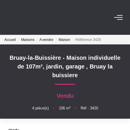
ACHETER
Accueil
Maisons
A vendre
Maison
Référence 3420
LOUER
Bruay-la-Buissière - Maison individuelle
Nos Biens Locations
de 107m², jardin, garage
,
Bruay la
Nos Biens Loués
buissiere
VENDRE
Vendu
Vendre
4
pièce(s)
•
106
m²
•
Réf : 3420
Biens Vendus