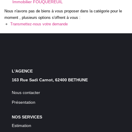
Immobilier FOUQUEREUIL
GESTION LOCATIVE
Nous n'avons pas de biens à vous proposer dans la catégorie pour le
moment , plusieurs options s'offrent à vous :
ESTIMATION
Transmettez-nous votre demande
RECRUTEMENT
AGENCE
L'AGENCE
Qui Sommes-Nous
163 Rue Sadi Carnot, 62400 BETHUNE
Nos Actualités
Avis Clients
Nous contacter
Présentation
NOS SERVICES
Estimation