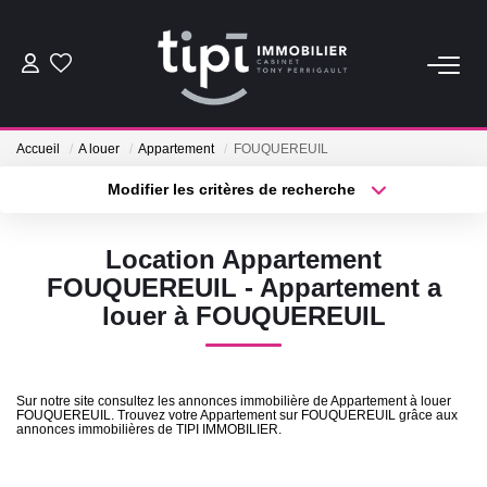
ACHETER
Accueil
A louer
Appartement
FOUQUEREUIL
LOUER
Modifier les critères de recherche
Type de transaction
Localisation
Acheter
Localisation
Nos Biens Locations
Location Appartement
Type de bien
Nos Biens Loués
Sélectionnez...
Surface min
FOUQUEREUIL - Appartement a
louer à FOUQUEREUIL
Plus de critères
Budget max
VENDRE
Créer une alerte
Vendre
Sur notre site consultez les annonces immobilière de Appartement à louer
FOUQUEREUIL. Trouvez votre Appartement sur FOUQUEREUIL grâce aux
Biens Vendus
annonces immobilières de TIPI IMMOBILIER.