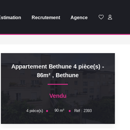
Estimation
Recrutement
Agence
Appartement Bethune 4 pièce(s) -
86m²
,
Bethune
Vendu
90
m²
4
pièce(s)
Réf :
2393