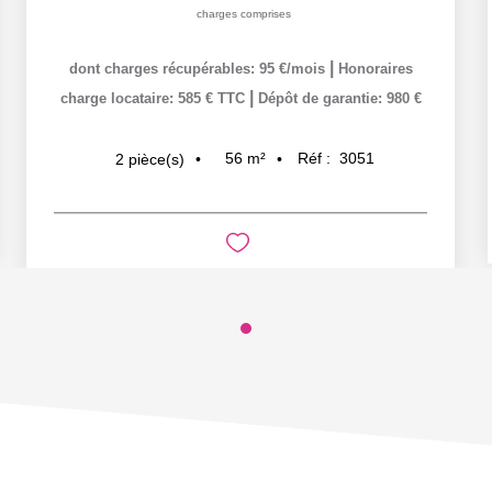
charges comprises
|
dont charges récupérables: 95 €/mois
Honoraires
|
charge locataire: 585 € TTC
Dépôt de garantie: 980 €
56
m²
Réf :
3051
2
pièce(s)