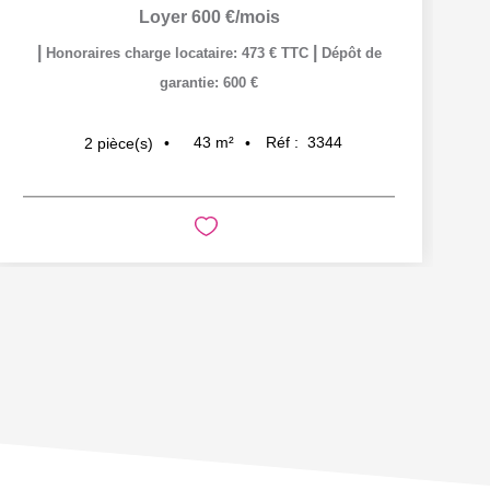
Loyer 600 €/mois
|
|
Honoraires charge locataire: 473 € TTC
Dépôt de
garantie: 600 €
43
m²
Réf :
3344
2
pièce(s)