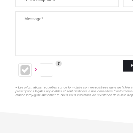
Message*
E
« Les informations recueillies sur ce formulaire sont enregistrées dans un fichie
prescriptions légales applicables et sont destinées à nos conseillers Conformémen
manon.leroy@tipi-immobilier.fr. Nous vous informons de l'existence de la liste d'o