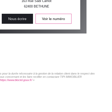
163 Rue Sadi Carnot
62400
BETHUNE
Nous écrire
Voir le numéro
pour la durée nécessaire à la gestion de la relation client dans le respect des
vous concernant et les faire rectifier en contactant TIPI IMMOBILIER
https://www.bloctel.gouv.fr/
»