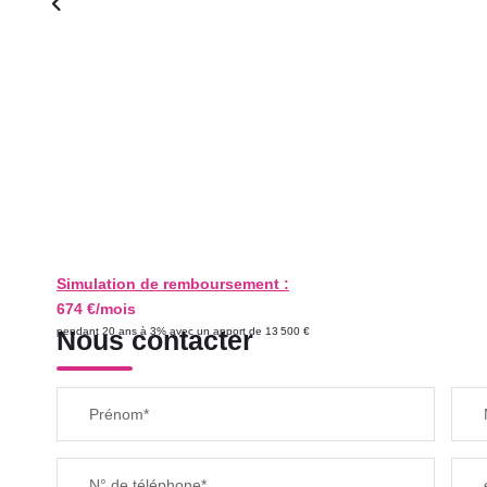
Simulation de remboursement :
674 €/mois
pendant 20 ans à 3% avec un apport de 13 500 €
Nous contacter
Prénom*
N° de téléphone*