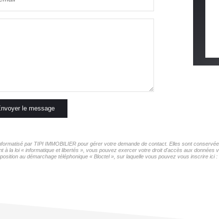
nvoyer le message
r informatisé par TIPI IMMOBILIER pour gérer votre demande de contact. Elles sont conservées 
t à la loi « informatique et libertés », vous pouvez exercer votre droit d'accès aux données 
pposition au démarchage téléphonique « Bloctel », sur laquelle vous pouvez vous inscrire ici :