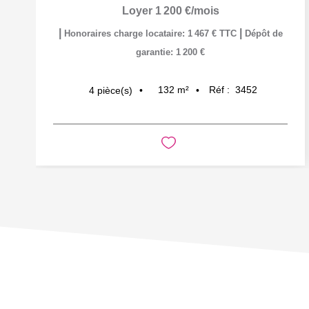
Loyer 1 200 €/mois
|
|
Honoraires charge locataire: 1 467 € TTC
Dépôt de
garantie: 1 200 €
132
m²
Réf :
3452
4
pièce(s)