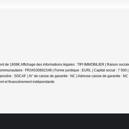
sont de 1608€.
Affichage des informations légales : TIPI IMMOBILIER | Raison social
munautaire : FR34530891548 | Forme juridique : EURL | Capital social : 7 500 
nancière : SOCAF. | N° de caisse de garantie : NC | Adresse caisse de garantie : NC
ent et financièrement indépendante