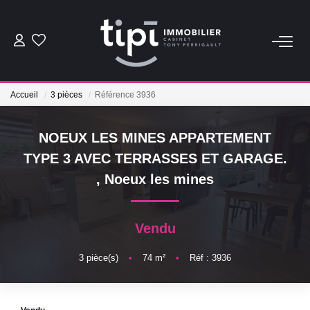
ACHETER
Accueil
3 pièces
Référence 3936
LOUER
NOEUX LES MINES APPARTEMENT
Nos Biens Locations
TYPE 3 AVEC TERRASSES ET GARAGE.
Nos Biens Loués
,
Noeux les mines
VENDRE
Vendu
Vendre
3
pièce(s)
•
74
m²
•
Réf : 3936
Biens Vendus