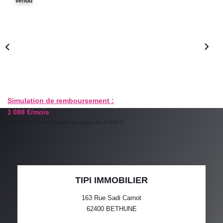
Vendu
GESTION LOCATIVE
ESTIMATION
RECRUTEMENT
AGENCE
Simulation de remboursement :
1 088 €/mois
Qui Sommes-Nous
pendant 20 ans à 3% avec un apport de 21 800 €
Nos Actualités
Avis Clients
TIPI IMMOBILIER
163 Rue Sadi Carnot
62400
BETHUNE