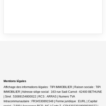
Mentions légales
Affichage des informations légales : TIPI IMMOBILIER | Raison sociale : TIPI
IMMOBILIER | Adresse siège social : 163 rue Sadi Carnot - 62400 BETHUNE
| Siret : 53089154800022 | RCS : ARRAS | Numero TVA
Intracommunautaire : FR34530891548 | Forme juridique : EURL | Capital
social : 7 500 | Assurance RCP : NC |
Carte T : CPI 62022018000030377 |