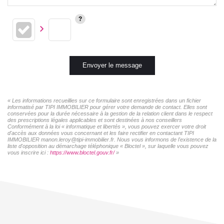
Envoyer le message
« Les informations recueillies sur ce formulaire sont enregistrées dans un fichier
informatisé par TIPI IMMOBILIER pour gérer votre demande de contact. Elles sont
conservées pour la durée nécessaire à la gestion de la relation client dans le respect
des prescriptions légales applicables et sont destinées à nos conseillers
Conformément à la loi « informatique et libertés », vous pouvez exercer votre droit
d'accès aux données vous concernant et les faire rectifier en contactant TIPI
IMMOBILIER manon.leroy@tipi-immobilier.fr. Nous vous informons de l'existence de la
liste d'opposition au démarchage téléphonique « Bloctel », sur laquelle vous pouvez
vous inscrire ici :
https://www.bloctel.gouv.fr/
»