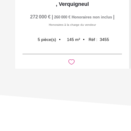
,
Verquigneul
272 000 €
|
|
260 000 €
Honoraires non inclus
Honoraires à la charge du vendeur
145
m²
Réf :
3455
5
pièce(s)