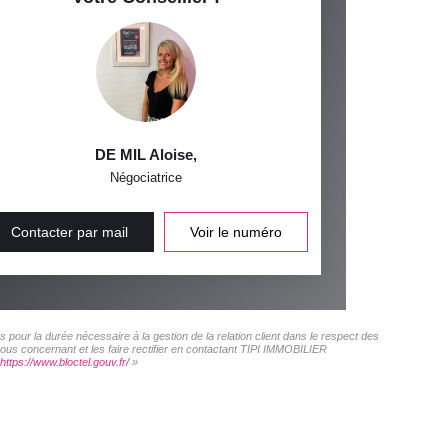
DE MIL Aloise
,
Négociatrice
Contacter par mail
Voir le numéro
pour la durée nécessaire à la gestion de la relation client dans le respect des
vous concernant et les faire rectifier en contactant TIPI IMMOBILIER
https://www.bloctel.gouv.fr/
»