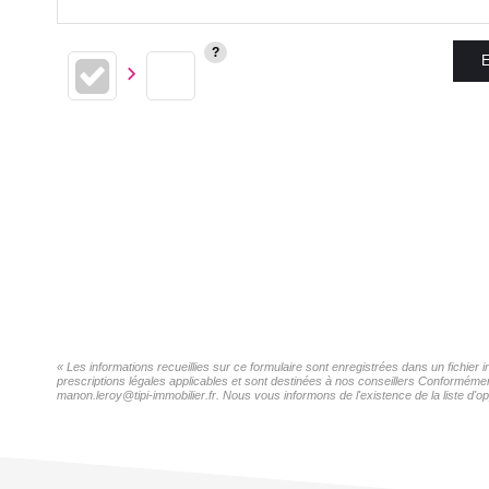
E
« Les informations recueillies sur ce formulaire sont enregistrées dans un fichie
prescriptions légales applicables et sont destinées à nos conseillers Conformémen
manon.leroy@tipi-immobilier.fr. Nous vous informons de l'existence de la liste d'o