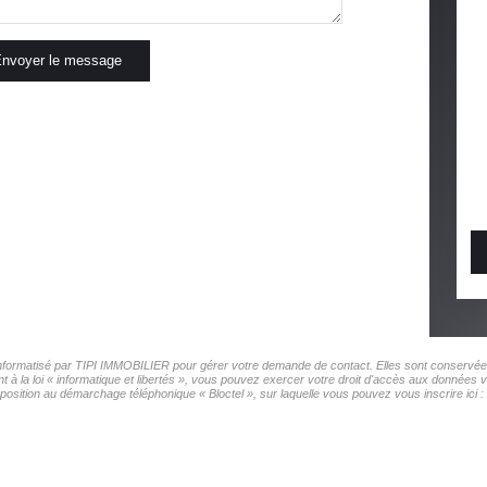
nvoyer le message
r informatisé par TIPI IMMOBILIER pour gérer votre demande de contact. Elles sont conservées 
t à la loi « informatique et libertés », vous pouvez exercer votre droit d'accès aux données 
pposition au démarchage téléphonique « Bloctel », sur laquelle vous pouvez vous inscrire ici :