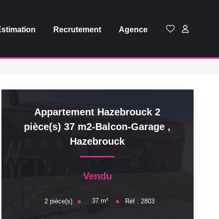
Estimation
Recrutement
Agence
Appartement Hazebrouck 2
pièce(s) 37 m2-Balcon-Garage
,
Hazebrouck
Vendu
37
m²
2
pièce(s)
Réf :
2803