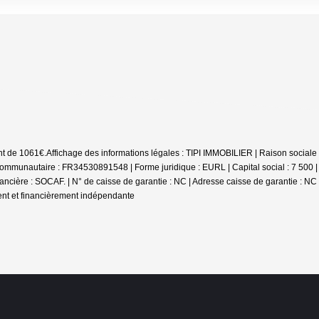
nt de 1061€.
Affichage des informations légales : TIPI IMMOBILIER | Raison sociale
munautaire : FR34530891548 | Forme juridique : EURL | Capital social : 7 500 
nancière : SOCAF. | N° de caisse de garantie : NC | Adresse caisse de garantie : NC
ent et financièrement indépendante