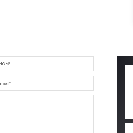
NOM*
email*