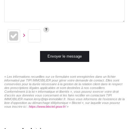
Envoyer le message
« Les informations recueillies sur ce formulaire sont enregistrées dans un fichier
informatisé par TIPI IMMOBILIER pour gérer votre demande de contact. Elles sont
conservées pour la durée nécessaire à la gestion de la relation client dans le respect
des prescriptions légales applicables et sont destinées à nos conseillers
Conformément à la loi « informatique et libertés », vous pouvez exercer votre droit
d'accès aux données vous concernant et les faire rectifier en contactant TIPI
IMMOBILIER manon.leroy@tipi-immobilier.fr. Nous vous informons de l'existence de la
liste d'opposition au démarchage téléphonique « Bloctel », sur laquelle vous pouvez
vous inscrire ici :
https://www.bloctel.gouv.fr/
»