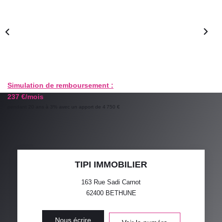
GESTION LOCATIVE
ESTIMATION
RECRUTEMENT
Simulation de remboursement :
237 €/mois
AGENCE
pendant 20 ans à 3% avec un apport de 4 750 €
Qui Sommes-Nous
Nos Actualités
Avis Clients
TIPI IMMOBILIER
163 Rue Sadi Carnot
62400
BETHUNE
Nous écrire