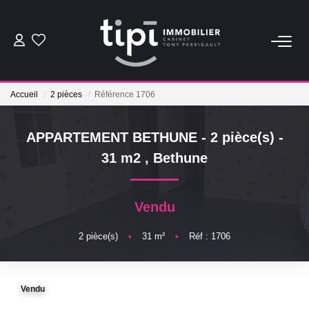
ACHETER
Accueil
2 pièces
Référence 1706
LOUER
APPARTEMENT BETHUNE - 2 pièce(s) -
Nos Biens Locations
31 m2
,
Bethune
Nos Biens Loués
Vendu
VENDRE
2
pièce(s)
•
31
m²
•
Réf : 1706
Vendre
Biens Vendus
Vendu