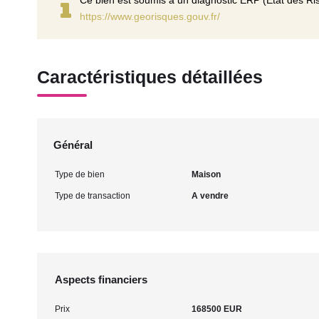
Ce bien est soumis à un diagnostic ERP (État des Ris
https://www.georisques.gouv.fr/
Caractéristiques détaillées
Général
Type de bien
Maison
Type de transaction
A vendre
Aspects financiers
Prix
168500 EUR