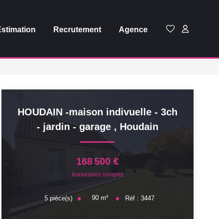
Estimation
Recrutement
Agence
HOUDAIN -maison indivuelle - 3ch
- jardin - garage
,
Houdain
168 500 €
honoraires compris
90
m²
5
pièce(s)
Réf :
3447