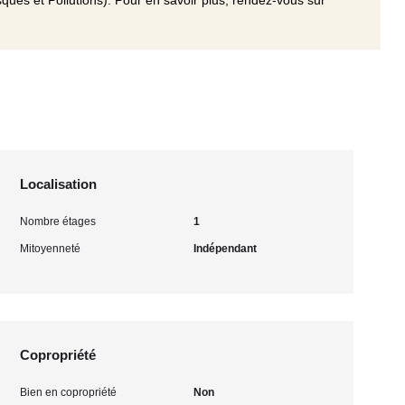
ques et Pollutions). Pour en savoir plus, rendez-vous sur
Localisation
Nombre étages
1
Mitoyenneté
Indépendant
Copropriété
Bien en copropriété
Non