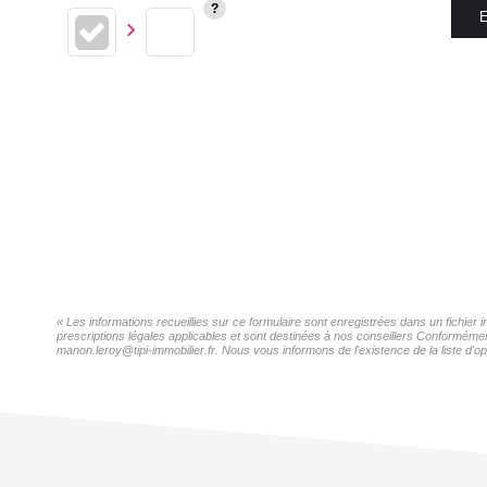
E
« Les informations recueillies sur ce formulaire sont enregistrées dans un fichie
prescriptions légales applicables et sont destinées à nos conseillers Conformémen
manon.leroy@tipi-immobilier.fr. Nous vous informons de l'existence de la liste d'o