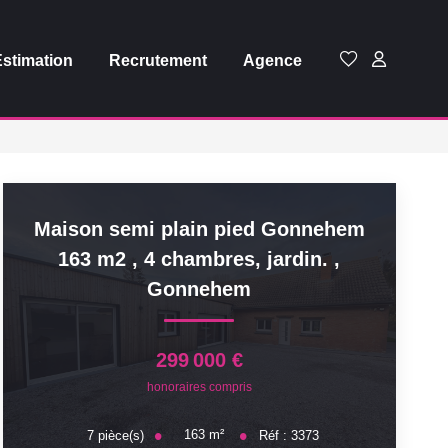
Estimation
Recrutement
Agence
Maison semi plain pied Gonnehem
163 m2 , 4 chambres, jardin.
,
Gonnehem
299 000 €
honoraires compris
163
m²
7
pièce(s)
Réf :
3373