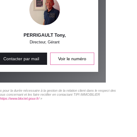
PERRIGAULT Tony
,
Directeur, Gérant
Contacter par mail
Voir le numéro
pour la durée nécessaire à la gestion de la relation client dans le respect des
vous concernant et les faire rectifier en contactant TIPI IMMOBILIER
https://www.bloctel.gouv.fr/
»