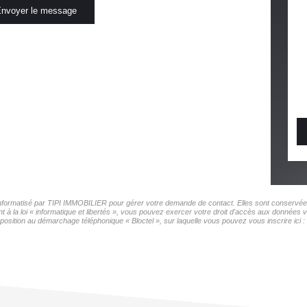
nvoyer le message
r informatisé par TIPI IMMOBILIER pour gérer votre demande de contact. Elles sont conservées 
t à la loi « informatique et libertés », vous pouvez exercer votre droit d'accès aux données 
pposition au démarchage téléphonique « Bloctel », sur laquelle vous pouvez vous inscrire ici :