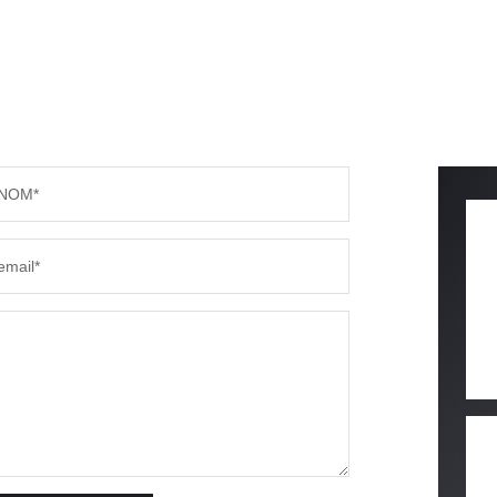
NOM*
email*