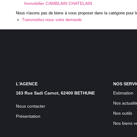
Immobilier CAMBLAIN CHATELAIN
Nous n'avons pas de biens à vous proposer dans la catégorie pour le
Transmettez-nous votre demande
L'AGENCE
NOS SERVI
163 Rue Sadi Carnot, 62400 BETHUNE
Estimation
Nos actualit
Nous contacter
Nos outils
Présentation
Nos biens v