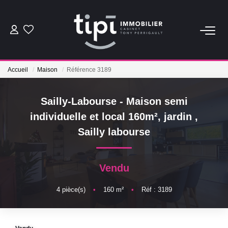
ACHETER
Accueil
Maison
Référence 3189
LOUER
Sailly-Labourse - Maison semi
Nos Biens Locations
individuelle et local 160m², jardin
,
Nos Biens Loués
Sailly labourse
VENDRE
Vendu
Vendre
4
pièce(s)
•
160
m²
•
Réf : 3189
Biens Vendus