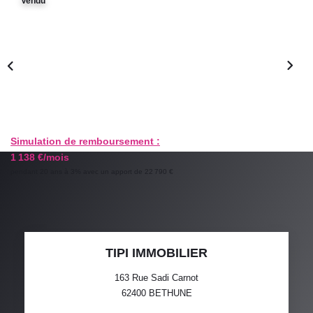
Vendu
GESTION LOCATIVE
ESTIMATION
RECRUTEMENT
AGENCE
Simulation de remboursement :
1 138 €/mois
Qui Sommes-Nous
pendant 20 ans à 3% avec un apport de 22 790 €
Nos Actualités
Avis Clients
TIPI IMMOBILIER
163 Rue Sadi Carnot
62400
BETHUNE