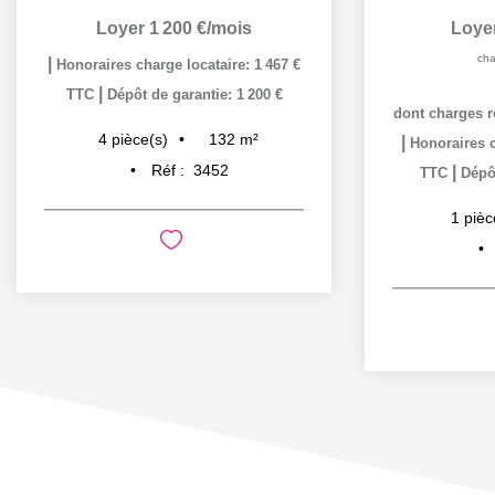
Loyer 1 200 €/mois
Loye
cha
|
Honoraires charge locataire: 1 467 €
|
TTC
Dépôt de garantie: 1 200 €
dont charges r
132
m²
4
pièce(s)
|
Honoraires c
Réf :
3452
|
TTC
Dépôt
1
pièc