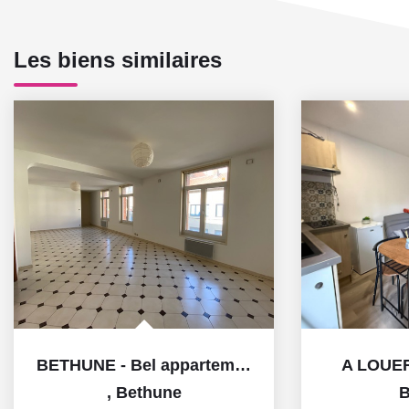
Les biens similaires
BETHUNE - Bel appartement de 132m2
A LOUE
,
Bethune
B