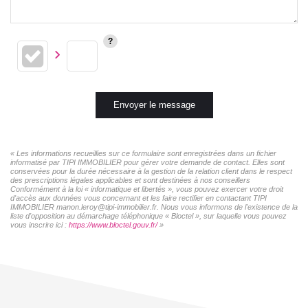
Envoyer le message
« Les informations recueillies sur ce formulaire sont enregistrées dans un fichier
informatisé par TIPI IMMOBILIER pour gérer votre demande de contact. Elles sont
conservées pour la durée nécessaire à la gestion de la relation client dans le respect
des prescriptions légales applicables et sont destinées à nos conseillers
Conformément à la loi « informatique et libertés », vous pouvez exercer votre droit
d'accès aux données vous concernant et les faire rectifier en contactant TIPI
IMMOBILIER manon.leroy@tipi-immobilier.fr. Nous vous informons de l'existence de la
liste d'opposition au démarchage téléphonique « Bloctel », sur laquelle vous pouvez
vous inscrire ici :
https://www.bloctel.gouv.fr/
»