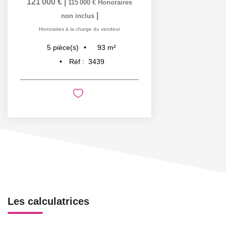
121 000 €
|
115 000 €
Honoraires
|
non inclus
Honoraires à la charge du vendeur
93
m²
5
pièce(s)
Réf :
3439
Les calculatrices