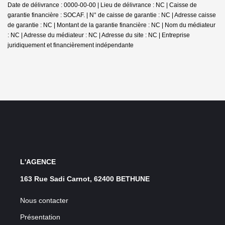
Date de délivrance : 0000-00-00 | Lieu de délivrance : NC | Caisse de
garantie financière : SOCAF. | N° de caisse de garantie : NC | Adresse caisse
de garantie : NC | Montant de la garantie financière : NC | Nom du médiateur
: NC | Adresse du médiateur : NC | Adresse du site : NC |
Entreprise
juridiquement et financièrement indépendante
L'AGENCE
163 Rue Sadi Carnot, 62400 BETHUNE
Nous contacter
Présentation