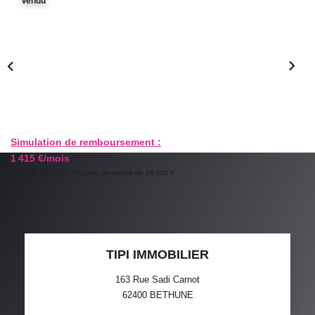
Vendu
GESTION LOCATIVE
ESTIMATION
RECRUTEMENT
AGENCE
Simulation de remboursement :
1 415 €/mois
Qui Sommes-Nous
pendant 20 ans à 3% avec un apport de 28 350 €
Nos Actualités
Avis Clients
TIPI IMMOBILIER
163 Rue Sadi Carnot
62400
BETHUNE