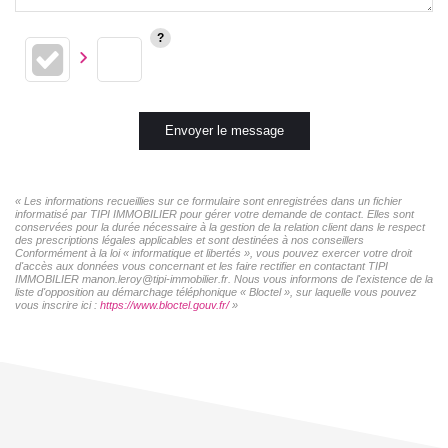
Envoyer le message
« Les informations recueillies sur ce formulaire sont enregistrées dans un fichier
informatisé par TIPI IMMOBILIER pour gérer votre demande de contact. Elles sont
conservées pour la durée nécessaire à la gestion de la relation client dans le respect
des prescriptions légales applicables et sont destinées à nos conseillers
Conformément à la loi « informatique et libertés », vous pouvez exercer votre droit
d'accès aux données vous concernant et les faire rectifier en contactant TIPI
IMMOBILIER manon.leroy@tipi-immobilier.fr. Nous vous informons de l'existence de la
liste d'opposition au démarchage téléphonique « Bloctel », sur laquelle vous pouvez
vous inscrire ici :
https://www.bloctel.gouv.fr/
»