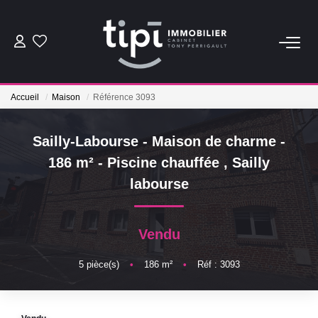
ACHETER
Accueil
Maison
Référence 3093
LOUER
Sailly-Labourse - Maison de charme -
Nos Biens Locations
186 m² - Piscine chauffée
,
Sailly
Nos Biens Loués
labourse
VENDRE
Vendu
Vendre
5
pièce(s)
•
186
m²
•
Réf : 3093
Biens Vendus