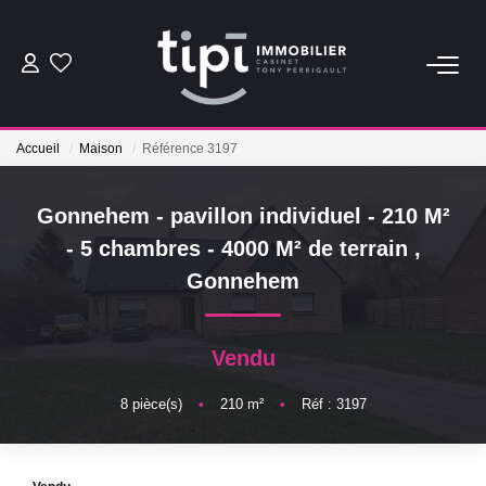
ACHETER
Accueil
Maison
Référence 3197
LOUER
Gonnehem - pavillon individuel - 210 M²
Nos Biens Locations
- 5 chambres - 4000 M² de terrain
,
Nos Biens Loués
Gonnehem
VENDRE
Vendu
Vendre
8
pièce(s)
•
210
m²
•
Réf : 3197
Biens Vendus