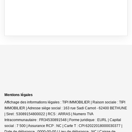
Mentions légales
Affichage des informations légales : TIPI IMMOBILIER | Raison sociale : TIPI
IMMOBILIER | Adresse siège social : 163 rue Sadi Carnot - 62400 BETHUNE
| Siret : 53089154800022 | RCS : ARRAS | Numero TVA
Intracommunautaire : FR34530891548 | Forme juridique : EURL | Capital
social : 7 500 | Assurance RCP : NC |
Carte T : CPI 62022018000030377 |
Date de délivrance : 0000-00-00 | Lieu de délivrance : NC | Caisse de