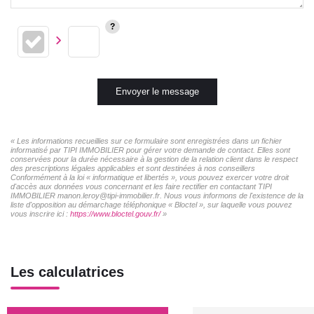
Envoyer le message
« Les informations recueillies sur ce formulaire sont enregistrées dans un fichier
informatisé par TIPI IMMOBILIER pour gérer votre demande de contact. Elles sont
conservées pour la durée nécessaire à la gestion de la relation client dans le respect
des prescriptions légales applicables et sont destinées à nos conseillers
Conformément à la loi « informatique et libertés », vous pouvez exercer votre droit
d'accès aux données vous concernant et les faire rectifier en contactant TIPI
IMMOBILIER manon.leroy@tipi-immobilier.fr. Nous vous informons de l'existence de la
liste d'opposition au démarchage téléphonique « Bloctel », sur laquelle vous pouvez
vous inscrire ici :
https://www.bloctel.gouv.fr/
»
Les calculatrices