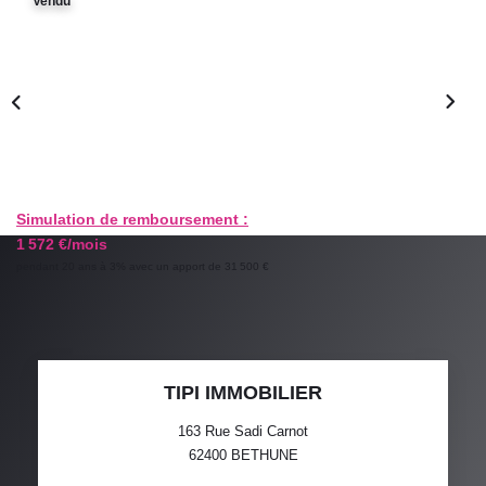
Vendu
GESTION LOCATIVE
ESTIMATION
RECRUTEMENT
AGENCE
Simulation de remboursement :
1 572 €/mois
Qui Sommes-Nous
pendant 20 ans à 3% avec un apport de 31 500 €
Nos Actualités
Avis Clients
TIPI IMMOBILIER
163 Rue Sadi Carnot
62400
BETHUNE