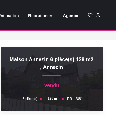
Estimation
Recrutement
Agence
Maison Annezin 6 pièce(s) 128 m2
,
Annezin
Vendu
128
m²
6
pièce(s)
Réf :
2881