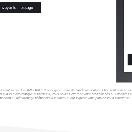
nvoyer le message
r informatisé par TIPI IMMOBILIER pour gérer votre demande de contact. Elles sont conservées 
t à la loi « informatique et libertés », vous pouvez exercer votre droit d'accès aux données 
pposition au démarchage téléphonique « Bloctel », sur laquelle vous pouvez vous inscrire ici :