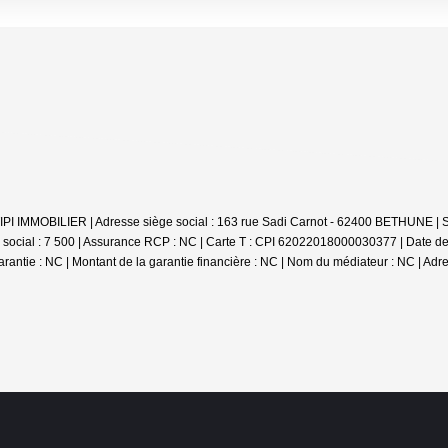
 : TIPI IMMOBILIER | Adresse siège social : 163 rue Sadi Carnot - 62400 BETHUNE
social : 7 500 | Assurance RCP : NC |
Carte T : CPI 62022018000030377 | Date de d
arantie : NC | Montant de la garantie financière : NC | Nom du médiateur : NC | Adr