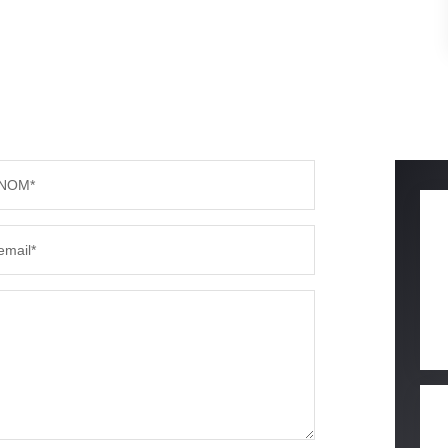
NOM*
email*