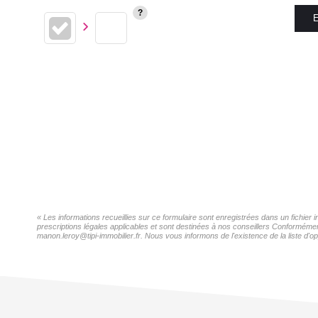
E
« Les informations recueillies sur ce formulaire sont enregistrées dans un fichie
prescriptions légales applicables et sont destinées à nos conseillers Conformémen
manon.leroy@tipi-immobilier.fr. Nous vous informons de l'existence de la liste d'o