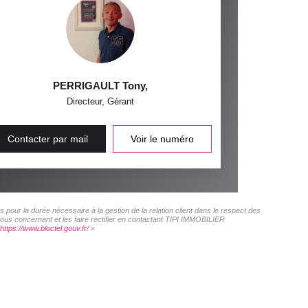
PERRIGAULT Tony
,
Directeur, Gérant
Contacter par mail
Voir le numéro
pour la durée nécessaire à la gestion de la relation client dans le respect des
vous concernant et les faire rectifier en contactant TIPI IMMOBILIER
https://www.bloctel.gouv.fr/
»