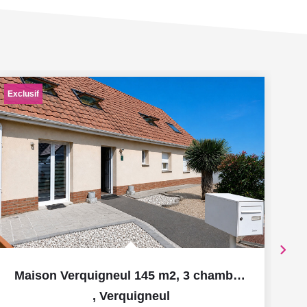
Exclusif
Ex
Maison Verquigneul 145 m2, 3 chambres, garage et jardin.
,
Verquigneul