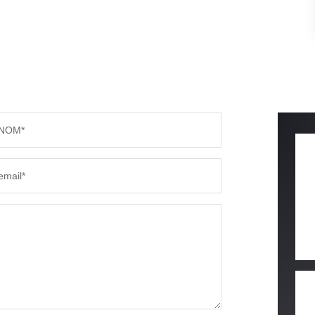
NOM*
email*