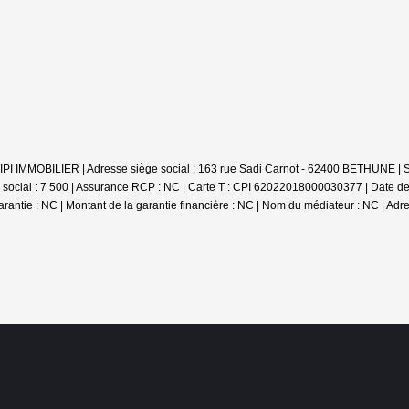
 : TIPI IMMOBILIER | Adresse siège social : 163 rue Sadi Carnot - 62400 BETHUNE
social : 7 500 | Assurance RCP : NC |
Carte T : CPI 62022018000030377 | Date de d
arantie : NC | Montant de la garantie financière : NC | Nom du médiateur : NC | Adr