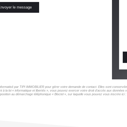
nvoyer le message
r informatisé par TIPI IMMOBILIER pour gérer votre demande de contact. Elles sont conservées 
t à la loi « informatique et libertés », vous pouvez exercer votre droit d'accès aux données 
pposition au démarchage téléphonique « Bloctel », sur laquelle vous pouvez vous inscrire ici :