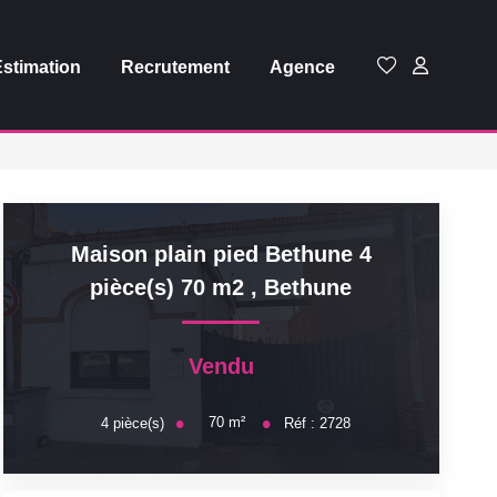
Estimation
Recrutement
Agence
Maison plain pied Bethune 4
pièce(s) 70 m2
,
Bethune
Vendu
70
m²
4
pièce(s)
Réf :
2728