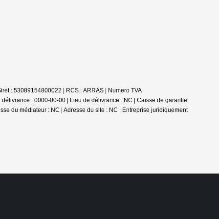
 | Siret : 53089154800022 | RCS : ARRAS | Numero TVA
élivrance : 0000-00-00 | Lieu de délivrance : NC | Caisse de garantie
esse du médiateur : NC | Adresse du site : NC |
Entreprise juridiquement