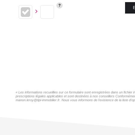
E
« Les informations recueillies sur ce formulaire sont enregistrées dans un fichie
prescriptions légales applicables et sont destinées à nos conseillers Conformémen
manon.leroy@tipi-immobilier.fr. Nous vous informons de l'existence de la liste d'o