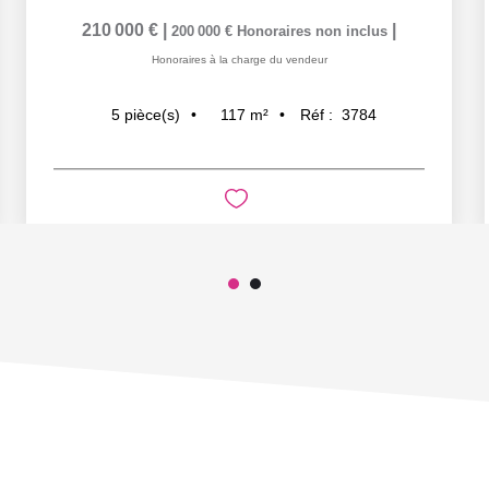
210 000 €
|
|
200 000 €
Honoraires non inclus
Honoraires à la charge du vendeur
117
m²
Réf :
3784
5
pièce(s)