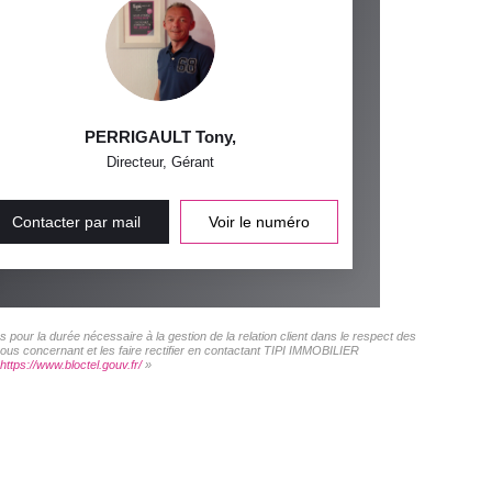
PERRIGAULT Tony
,
Directeur, Gérant
Contacter par mail
Voir le numéro
pour la durée nécessaire à la gestion de la relation client dans le respect des
vous concernant et les faire rectifier en contactant TIPI IMMOBILIER
https://www.bloctel.gouv.fr/
»