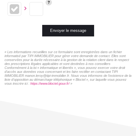
Envoyer le message
« Les informations recueillies sur ce formulaire sont enregistrées dans un fichier
informatisé par TIPI IMMOBILIER pour gérer votre demande de contact. Elles sont
conservées pour la durée nécessaire à la gestion de la relation client dans le respect
des prescriptions légales applicables et sont destinées à nos conseillers
Conformément à la loi « informatique et libertés », vous pouvez exercer votre droit
d'accès aux données vous concernant et les faire rectifier en contactant TIPI
IMMOBILIER manon.leroy@tipi-immobilier.fr. Nous vous informons de l'existence de la
liste d'opposition au démarchage téléphonique « Bloctel », sur laquelle vous pouvez
vous inscrire ici :
https://www.bloctel.gouv.fr/
»