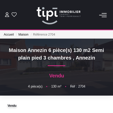
ACHETER
Accueil
Maison
Référence 2704
LOUER
Maison Annezin 6 pièce(s) 130 m2 Semi
Nos Biens Locations
plain pied 3 chambres
,
Annezin
Nos Biens Loués
Vendu
VENDRE
4
pièce(s)
•
130
m²
•
Réf : 2704
Vendre
Biens Vendus
Vendu