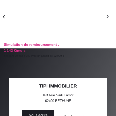
GESTION LOCATIVE
ESTIMATION
RECRUTEMENT
Simulation de remboursement :
1 143 €/mois
AGENCE
pendant 20 ans à 3% avec un apport de 22 900 €
Qui Sommes-Nous
Nos Actualités
Avis Clients
TIPI IMMOBILIER
163 Rue Sadi Carnot
62400
BETHUNE
Nous écrire