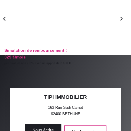
GESTION LOCATIVE
ESTIMATION
RECRUTEMENT
Simulation de remboursement :
329 €/mois
AGENCE
pendant 20 ans à 3% avec un apport de 6 600 €
Qui Sommes-Nous
Nos Actualités
Avis Clients
TIPI IMMOBILIER
163 Rue Sadi Carnot
62400
BETHUNE
Nous écrire