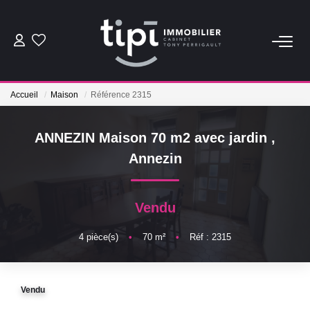
ACHETER
Accueil
Maison
Référence 2315
LOUER
ANNEZIN Maison 70 m2 avec jardin
,
Nos Biens Locations
Annezin
Nos Biens Loués
Vendu
VENDRE
4
pièce(s)
•
70
m²
•
Réf : 2315
Vendre
Biens Vendus
Vendu