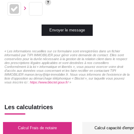
Envoyer le message
« Les informations recueillies sur ce formulaire sont enregistrées dans un fichier
informatisé par TIPI IMMOBILIER pour gérer votre demande de contact. Elles sont
conservées pour la durée nécessaire à la gestion de la relation client dans le respect
des prescriptions légales applicables et sont destinées à nos conseillers
Conformément à la loi « informatique et libertés », vous pouvez exercer votre droit
d'accès aux données vous concernant et les faire rectifier en contactant TIPI
IMMOBILIER manon.leroy@tipi-immobilier.fr. Nous vous informons de l'existence de la
liste d'opposition au démarchage téléphonique « Bloctel », sur laquelle vous pouvez
vous inscrire ici :
https://www.bloctel.gouv.fr/
»
Les calculatrices
Calcul Frais de notaire
Calcul capacité d'empr