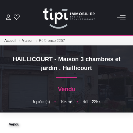
ACHETER
Accueil
Maison
Référence 2257
LOUER
HAILLICOURT - Maison 3 chambres et
Nos Biens Locations
jardin
,
Haillicourt
Nos Biens Loués
Vendu
VENDRE
5
pièce(s)
•
105
m²
•
Réf : 2257
Vendre
Biens Vendus
Vendu