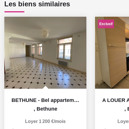
Les biens similaires
Exclusif
BETHUNE - Bel appartement de 132m2
,
Bethune
,
Loyer 1 200 €/mois
Loye