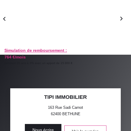
GESTION LOCATIVE
ESTIMATION
RECRUTEMENT
Simulation de remboursement :
764 €/mois
AGENCE
pendant 20 ans à 3% avec un apport de 15 300 €
Qui Sommes-Nous
Nos Actualités
Avis Clients
TIPI IMMOBILIER
163 Rue Sadi Carnot
62400
BETHUNE
Nous écrire