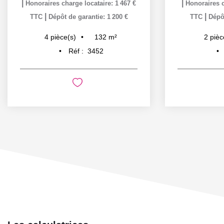
|
|
Honoraires charge locataire: 1 467 €
Honoraires c
|
|
TTC
Dépôt de garantie: 1 200 €
TTC
Dépôt
132
m²
4
pièce(s)
2
pièc
Réf :
3452