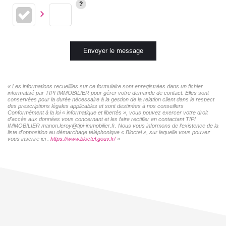
Envoyer le message
« Les informations recueillies sur ce formulaire sont enregistrées dans un fichier
informatisé par TIPI IMMOBILIER pour gérer votre demande de contact. Elles sont
conservées pour la durée nécessaire à la gestion de la relation client dans le respect
des prescriptions légales applicables et sont destinées à nos conseillers
Conformément à la loi « informatique et libertés », vous pouvez exercer votre droit
d'accès aux données vous concernant et les faire rectifier en contactant TIPI
IMMOBILIER manon.leroy@tipi-immobilier.fr. Nous vous informons de l'existence de la
liste d'opposition au démarchage téléphonique « Bloctel », sur laquelle vous pouvez
vous inscrire ici :
https://www.bloctel.gouv.fr/
»