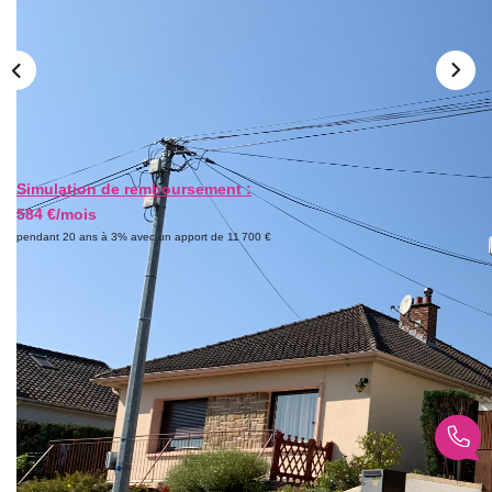
GESTION LOCATIVE
ESTIMATION
RECRUTEMENT
Simulation de remboursement :
AGENCE
584 €/mois
pendant 20 ans à 3% avec un apport de 11 700 €
Qui Sommes-Nous
Nos Actualités
Avis Clients
Description
Réf : 2187-cpy
Vendu 110 000 net vendeur