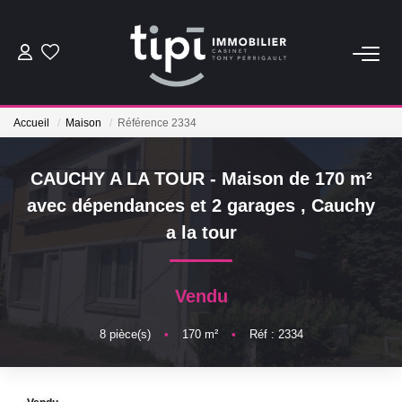
ACHETER
Accueil
Maison
Référence 2334
LOUER
CAUCHY A LA TOUR - Maison de 170 m²
Nos Biens Locations
avec dépendances et 2 garages
,
Cauchy
Nos Biens Loués
a la tour
VENDRE
Vendu
Vendre
8
pièce(s)
•
170
m²
•
Réf : 2334
Biens Vendus