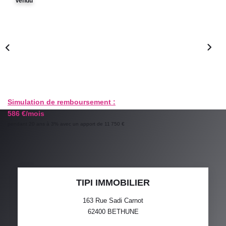
Vendu
GESTION LOCATIVE
ESTIMATION
RECRUTEMENT
AGENCE
Simulation de remboursement :
586 €/mois
Qui Sommes-Nous
pendant 20 ans à 3% avec un apport de 11 750 €
Nos Actualités
Avis Clients
TIPI IMMOBILIER
163 Rue Sadi Carnot
62400
BETHUNE