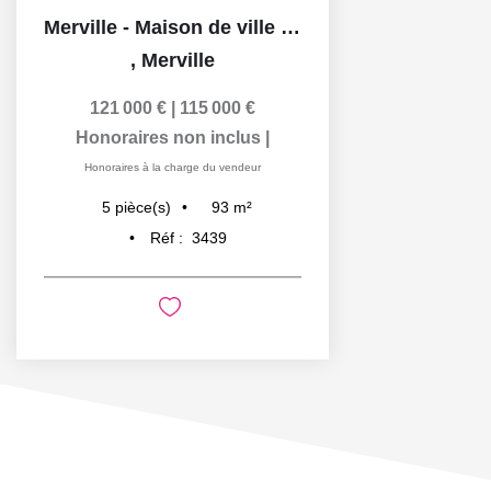
Merville - Maison de ville 93 m² - 3 chambres - bureau -...
,
Merville
121 000 €
|
115 000 €
Honoraires non inclus
|
Honoraires à la charge du vendeur
93
m²
5
pièce(s)
Réf :
3439