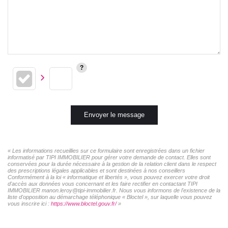
Envoyer le message
« Les informations recueillies sur ce formulaire sont enregistrées dans un fichier
informatisé par TIPI IMMOBILIER pour gérer votre demande de contact. Elles sont
conservées pour la durée nécessaire à la gestion de la relation client dans le respect
des prescriptions légales applicables et sont destinées à nos conseillers
Conformément à la loi « informatique et libertés », vous pouvez exercer votre droit
d'accès aux données vous concernant et les faire rectifier en contactant TIPI
IMMOBILIER manon.leroy@tipi-immobilier.fr. Nous vous informons de l'existence de la
liste d'opposition au démarchage téléphonique « Bloctel », sur laquelle vous pouvez
vous inscrire ici :
https://www.bloctel.gouv.fr/
»