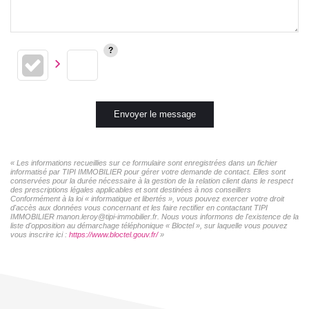
Envoyer le message
« Les informations recueillies sur ce formulaire sont enregistrées dans un fichier
informatisé par TIPI IMMOBILIER pour gérer votre demande de contact. Elles sont
conservées pour la durée nécessaire à la gestion de la relation client dans le respect
des prescriptions légales applicables et sont destinées à nos conseillers
Conformément à la loi « informatique et libertés », vous pouvez exercer votre droit
d'accès aux données vous concernant et les faire rectifier en contactant TIPI
IMMOBILIER manon.leroy@tipi-immobilier.fr. Nous vous informons de l'existence de la
liste d'opposition au démarchage téléphonique « Bloctel », sur laquelle vous pouvez
vous inscrire ici :
https://www.bloctel.gouv.fr/
»