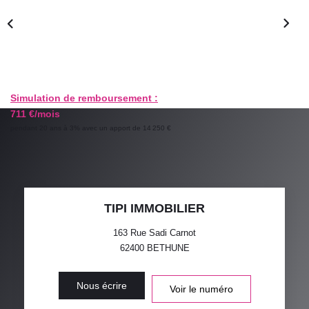
GESTION LOCATIVE
ESTIMATION
RECRUTEMENT
Simulation de remboursement :
711 €/mois
pendant 20 ans à 3% avec un apport de 14 250 €
AGENCE
Qui Sommes-Nous
Nos Actualités
TIPI IMMOBILIER
Avis Clients
163 Rue Sadi Carnot
62400
BETHUNE
Nous écrire
Voir le numéro