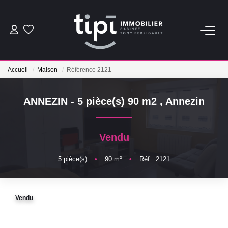
ACHETER
Accueil
Maison
Référence 2121
LOUER
ANNEZIN - 5 pièce(s) 90 m2
,
Annezin
Nos Biens Locations
Nos Biens Loués
Vendu
VENDRE
5
pièce(s)
•
90
m²
•
Réf : 2121
Vendre
Vendu
Biens Vendus