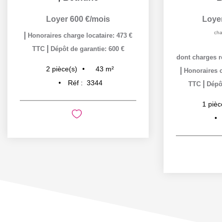
Loyer 600 €/mois
Loye
cha
|
Honoraires charge locataire: 473 €
|
TTC
Dépôt de garantie: 600 €
dont charges r
43
m²
2
pièce(s)
|
Honoraires c
Réf :
3344
|
TTC
Dépôt
1
pièc