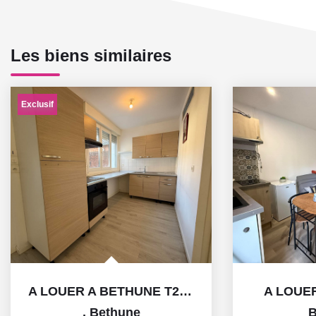
Les biens similaires
Exclusif
A LOUER A BETHUNE T2 AVEC JARDIN
A LOUE
,
Bethune
B