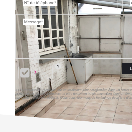
N° de téléphone*
Message*
E
« Les informations recueillies sur ce formulaire sont enregistrées dans un fichie
prescriptions légales applicables et sont destinées à nos conseillers Conformémen
manon.leroy@tipi-immobilier.fr. Nous vous informons de l'existence de la liste d'o