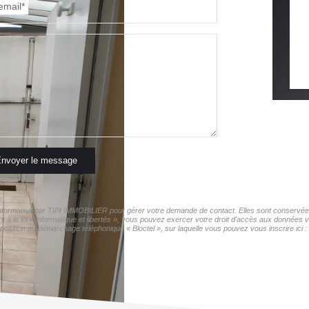
email*
nvoyer le message
r informatisé par TIPI IMMOBILIER pour gérer votre demande de contact. Elles sont conservées 
t à la loi « informatique et libertés », vous pouvez exercer votre droit d'accès aux données 
pposition au démarchage téléphonique « Bloctel », sur laquelle vous pouvez vous inscrire ici :