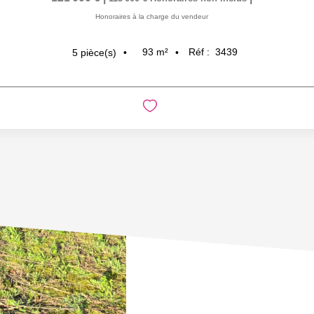
Honoraires à la charge du vendeur
93
m²
Réf :
3439
5
pièce(s)