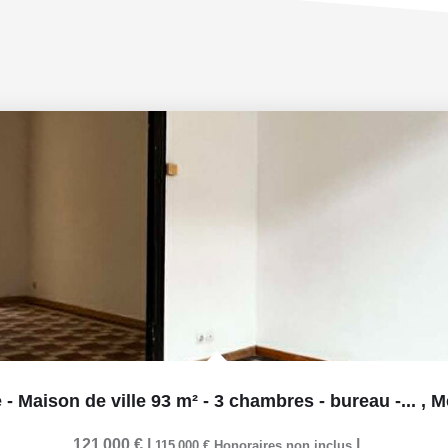
e - Maison de ville 93 m² - 3 chambres - bureau -...
,
Me
121 000 €
|
|
115 000 €
Honoraires non inclus