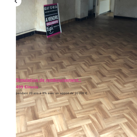
Simulation de remboursement :
499 €/mois
pendant 20 ans à 3% avec un apport de 10 000 €
Description
Réf : 2062
ANNEZIN - Maison individuelle de 110m² comprenant au rez 