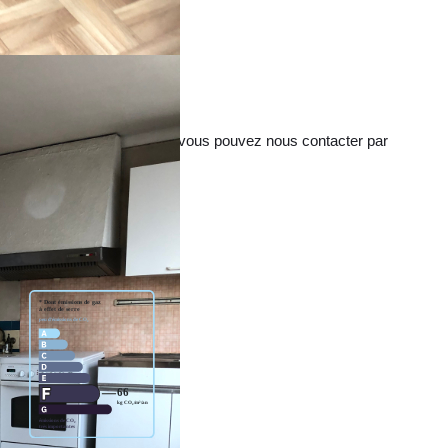
 au rez de chaussée,
nible pendant le confinement vous pouvez nous contacter par
aire.fournier62@hotmail.fr