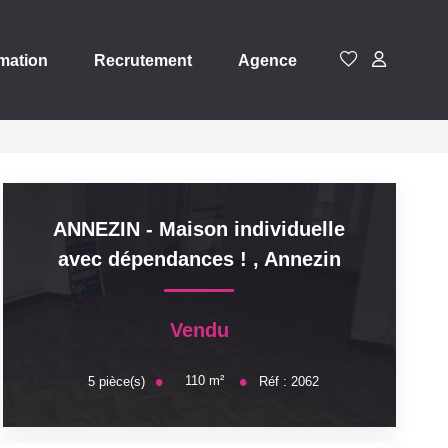
mation
Recrutement
Agence
ANNEZIN - Maison individuelle
avec dépendances !
,
Annezin
Vendu
110
m²
5
pièce(s)
Réf :
2062