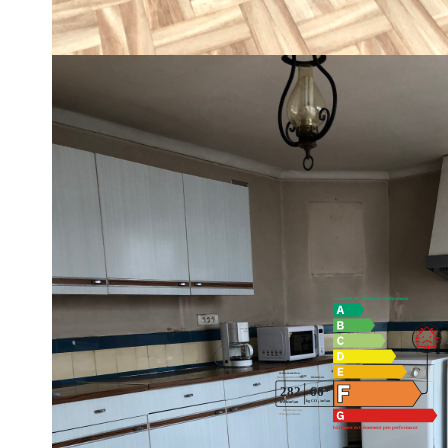
chauffée, une salle d'eau, wc.
A l'étage, 3 chambres et un espace salle de bain avec wc.
Nombreuses dépendances, jardin, garage.
Chaudière Gaz de ville, tout à l'égout.
Double vitrage PVC à l'étage, 3 fenêtres simple vitrage bois
Vous avez un projet immobilier ? Tipi immobilier reste dispo
téléphone ou par mail , visioconférence possible
Contactez Claire FOURNIER au 06.67.12.73.19 ou par mail cl
Diagnostics énergétiques