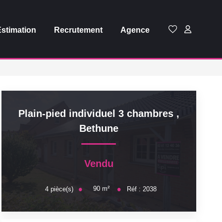
Estimation
Recrutement
Agence
Plain-pied individuel 3 chambres
,
Bethune
Vendu
90
m²
4
pièce(s)
Réf :
2038