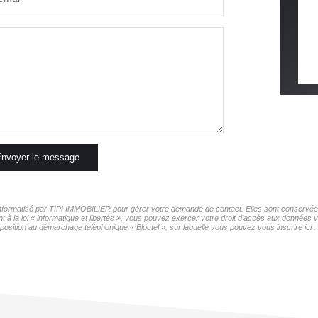
nvoyer le message
r informatisé par TIPI IMMOBILIER pour gérer votre demande de contact. Elles sont conservées 
t à la loi « informatique et libertés », vous pouvez exercer votre droit d'accès aux données 
pposition au démarchage téléphonique « Bloctel », sur laquelle vous pouvez vous inscrire ici :