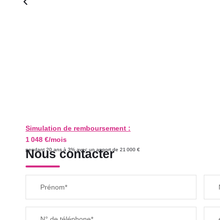
Simulation de remboursement :
1 048 €/mois
pendant 20 ans à 3% avec un apport de 21 000 €
Nous contacter
Prénom*
N° de téléphone*