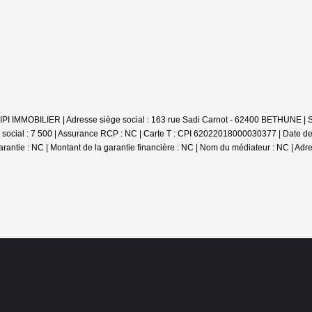
 : TIPI IMMOBILIER | Adresse siège social : 163 rue Sadi Carnot - 62400 BETHUNE
social : 7 500 | Assurance RCP : NC |
Carte T : CPI 62022018000030377 | Date de d
arantie : NC | Montant de la garantie financière : NC | Nom du médiateur : NC | Adr