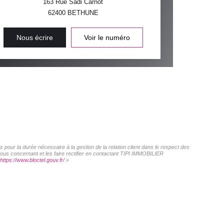
163 Rue Sadi Carnot
62400
BETHUNE
Nous écrire
Voir le numéro
pour la durée nécessaire à la gestion de la relation client dans le respect des
vous concernant et les faire rectifier en contactant TIPI IMMOBILIER
https://www.bloctel.gouv.fr/
»