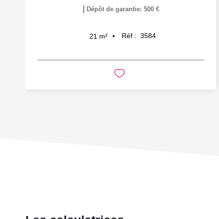
|
Dépôt de garantie: 500 €
Réf :
3584
21
m²