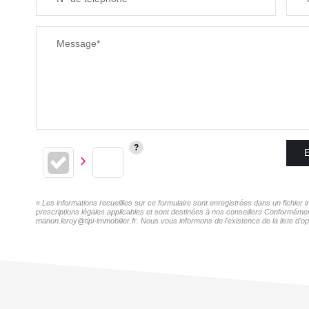
Message*
E
« Les informations recueillies sur ce formulaire sont enregistrées dans un fichie
prescriptions légales applicables et sont destinées à nos conseillers Conformémen
manon.leroy@tipi-immobilier.fr. Nous vous informons de l'existence de la liste d'o