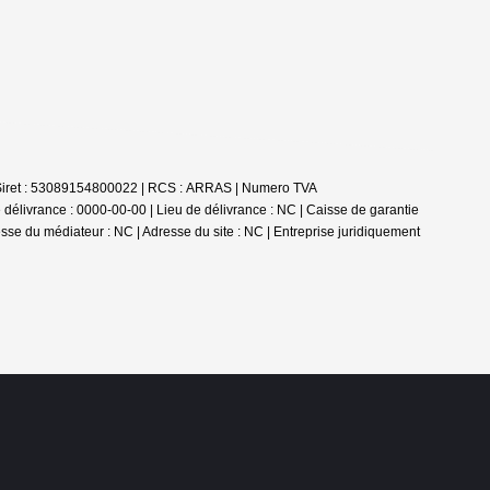
 | Siret : 53089154800022 | RCS : ARRAS | Numero TVA
élivrance : 0000-00-00 | Lieu de délivrance : NC | Caisse de garantie
esse du médiateur : NC | Adresse du site : NC |
Entreprise juridiquement