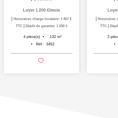
Loyer 1 200 €/mois
Loye
|
|
Honoraires charge locataire: 1 467 €
Honoraires c
|
|
TTC
Dépôt de garantie: 1 200 €
TTC
Dépôt
132
m²
4
pièce(s)
2
pièc
Réf :
3452