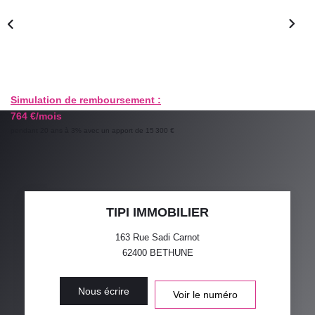
GESTION LOCATIVE
ESTIMATION
RECRUTEMENT
Simulation de remboursement :
764 €/mois
pendant 20 ans à 3% avec un apport de 15 300 €
AGENCE
Qui Sommes-Nous
Nos Actualités
TIPI IMMOBILIER
Avis Clients
163 Rue Sadi Carnot
62400
BETHUNE
Nous écrire
Voir le numéro