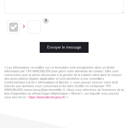
Envoyer le message
« Les informations recueillies sur ce formulaire sont enregistrées dans un fichier
informatisé par TIPI IMMOBILIER pour gérer votre demande de contact. Elles sont
conservées pour la durée nécessaire à la gestion de la relation client dans le respect
des prescriptions légales applicables et sont destinées à nos conseillers
Conformément à la loi « informatique et libertés », vous pouvez exercer votre droit
d'accès aux données vous concernant et les faire rectifier en contactant TIPI
IMMOBILIER manon.leroy@tipi-immobilier.fr. Nous vous informons de l'existence de la
liste d'opposition au démarchage téléphonique « Bloctel », sur laquelle vous pouvez
vous inscrire ici :
https://www.bloctel.gouv.fr/
»