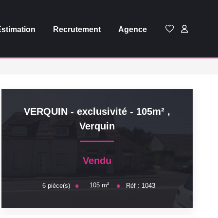
Estimation
Recrutement
Agence
VERQUIN - exclusivité - 105m²
,
Verquin
Vendu
105
m²
6
pièce(s)
Réf :
1043