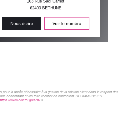
163 Rue Sadi Carnot
62400
BETHUNE
Nous écrire
Voir le numéro
pour la durée nécessaire à la gestion de la relation client dans le respect des
vous concernant et les faire rectifier en contactant TIPI IMMOBILIER
https://www.bloctel.gouv.fr/
»