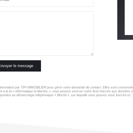
nvoyer le message
r informatisé par TIPI IMMOBILIER pour gérer votre demande de contact. Elles sont conservées 
t à la loi « informatique et libertés », vous pouvez exercer votre droit d'accès aux données 
pposition au démarchage téléphonique « Bloctel », sur laquelle vous pouvez vous inscrire ici :