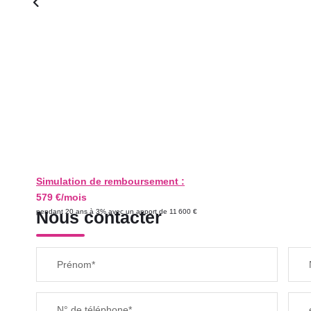
Simulation de remboursement :
579 €/mois
pendant 20 ans à 3% avec un apport de 11 600 €
Nous contacter
Prénom*
N° de téléphone*