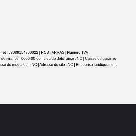
 | Siret : 53089154800022 | RCS : ARRAS | Numero TVA
élivrance : 0000-00-00 | Lieu de délivrance : NC | Caisse de garantie
esse du médiateur : NC | Adresse du site : NC |
Entreprise juridiquement