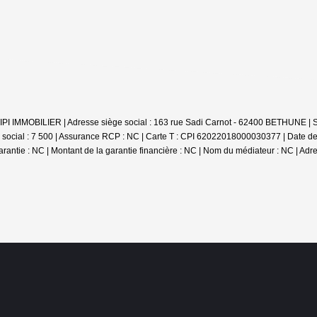
 : TIPI IMMOBILIER | Adresse siège social : 163 rue Sadi Carnot - 62400 BETHUNE
social : 7 500 | Assurance RCP : NC |
Carte T : CPI 62022018000030377 | Date de d
arantie : NC | Montant de la garantie financière : NC | Nom du médiateur : NC | Adr