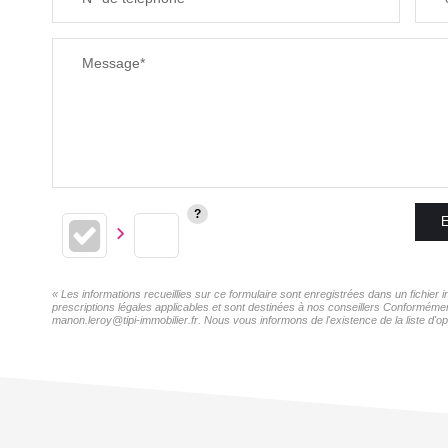
Message*
E
« Les informations recueillies sur ce formulaire sont enregistrées dans un fichie
prescriptions légales applicables et sont destinées à nos conseillers Conformémen
manon.leroy@tipi-immobilier.fr. Nous vous informons de l'existence de la liste d'o