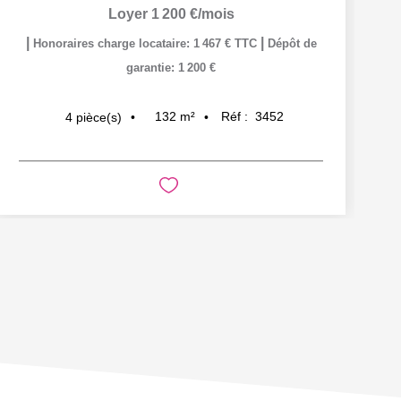
Loyer 1 200 €/mois
|
|
Honoraires charge locataire: 1 467 € TTC
Dépôt de
garantie: 1 200 €
132
m²
Réf :
3452
4
pièce(s)