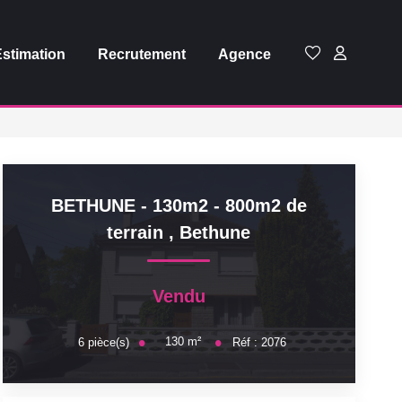
Estimation
Recrutement
Agence
BETHUNE - 130m2 - 800m2 de
terrain
,
Bethune
Vendu
130
m²
6
pièce(s)
Réf :
2076