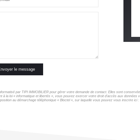
nvoyer le message
r informatisé par TIPI IMMOBILIER pour gérer votre demande de contact. Elles sont conservées 
t à la loi « informatique et libertés », vous pouvez exercer votre droit d'accès aux données 
pposition au démarchage téléphonique « Bloctel », sur laquelle vous pouvez vous inscrire ici :