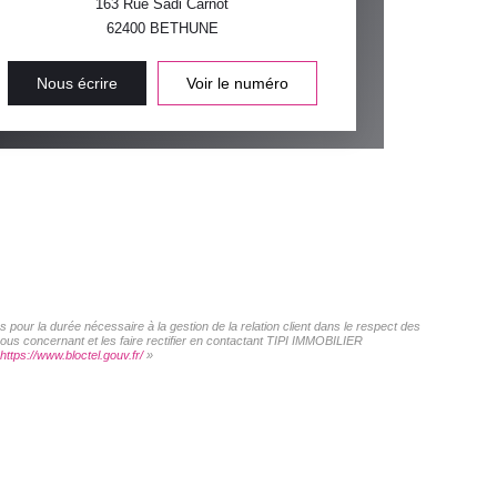
163 Rue Sadi Carnot
62400
BETHUNE
Nous écrire
Voir le numéro
pour la durée nécessaire à la gestion de la relation client dans le respect des
vous concernant et les faire rectifier en contactant TIPI IMMOBILIER
https://www.bloctel.gouv.fr/
»