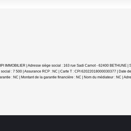
 : TIPI IMMOBILIER | Adresse siège social : 163 rue Sadi Carnot - 62400 BETHUNE
social : 7 500 | Assurance RCP : NC |
Carte T : CPI 62022018000030377 | Date de d
arantie : NC | Montant de la garantie financière : NC | Nom du médiateur : NC | Adr