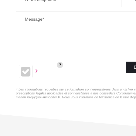
Message*
E
« Les informations recueillies sur ce formulaire sont enregistrées dans un fichie
prescriptions légales applicables et sont destinées à nos conseillers Conformémen
manon.leroy@tipi-immobilier.fr. Nous vous informons de l'existence de la liste d'o