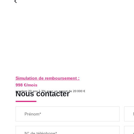
Simulation de remboursement :
998 €/mois
pendant 20 ans à 3% avec un apport de 20 000 €
Nous contacter
Prénom*
N° de téléphone*