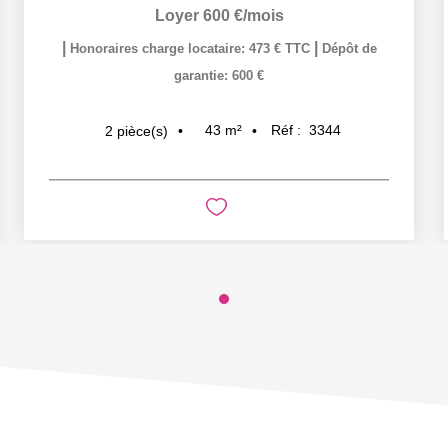
Loyer 600 €/mois
|
|
Honoraires charge locataire: 473 € TTC
Dépôt de
garantie: 600 €
43
m²
Réf :
3344
2
pièce(s)