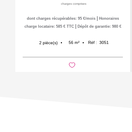
charges comprises
|
dont charges récupérables: 95 €/mois
Honoraires
|
charge locataire: 585 € TTC
Dépôt de garantie: 980 €
56
m²
Réf :
3051
2
pièce(s)