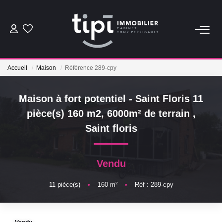
ACHETER
Accueil
Maison
Référence 289-cpy
LOUER
Maison à fort potentiel - Saint Floris 11
Nos Biens Locations
pièce(s) 160 m2, 6000m² de terrain
,
Nos Biens Loués
Saint floris
VENDRE
Vendu
Vendre
11
pièce(s)
•
160
m²
•
Réf : 289-cpy
Biens Vendus