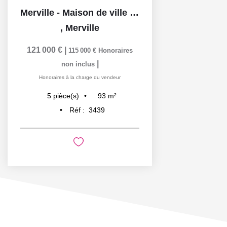
Merville - Maison de ville 93 m² - 3 chambres - bureau -...
,
Merville
121 000 €
|
115 000 €
Honoraires
|
non inclus
Honoraires à la charge du vendeur
93
m²
5
pièce(s)
Réf :
3439