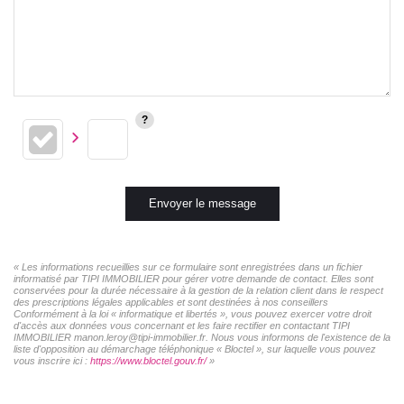
Envoyer le message
« Les informations recueillies sur ce formulaire sont enregistrées dans un fichier
informatisé par TIPI IMMOBILIER pour gérer votre demande de contact. Elles sont
conservées pour la durée nécessaire à la gestion de la relation client dans le respect
des prescriptions légales applicables et sont destinées à nos conseillers
Conformément à la loi « informatique et libertés », vous pouvez exercer votre droit
d'accès aux données vous concernant et les faire rectifier en contactant TIPI
IMMOBILIER manon.leroy@tipi-immobilier.fr. Nous vous informons de l'existence de la
liste d'opposition au démarchage téléphonique « Bloctel », sur laquelle vous pouvez
vous inscrire ici :
https://www.bloctel.gouv.fr/
»