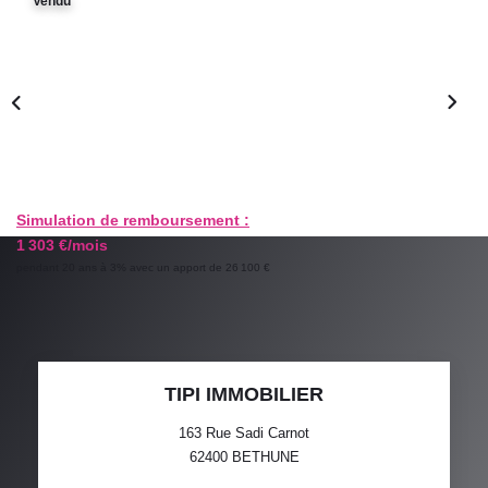
Vendu
GESTION LOCATIVE
ESTIMATION
RECRUTEMENT
AGENCE
Simulation de remboursement :
1 303 €/mois
Qui Sommes-Nous
pendant 20 ans à 3% avec un apport de 26 100 €
Nos Actualités
Avis Clients
TIPI IMMOBILIER
163 Rue Sadi Carnot
62400
BETHUNE