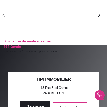
GESTION LOCATIVE
ESTIMATION
RECRUTEMENT
Simulation de remboursement :
594 €/mois
AGENCE
pendant 20 ans à 3% avec un apport de 11 900 €
Qui Sommes-Nous
Nos Actualités
Avis Clients
TIPI IMMOBILIER
163 Rue Sadi Carnot
62400
BETHUNE
Nous écrire