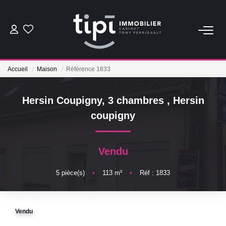
ACHETER
Accueil
Maison
Référence 1833
LOUER
Hersin Coupigny, 3 chambres
,
Hersin
Nos Biens Locations
coupigny
Nos Biens Loués
Vendu
VENDRE
5
pièce(s)
•
113
m²
•
Réf : 1833
Vendre
Biens Vendus
Vendu