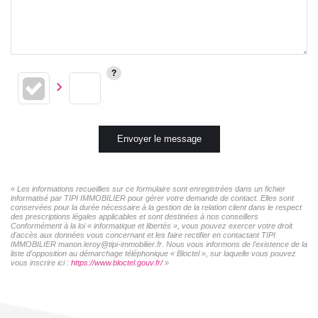
Envoyer le message
« Les informations recueillies sur ce formulaire sont enregistrées dans un fichier
informatisé par TIPI IMMOBILIER pour gérer votre demande de contact. Elles sont
conservées pour la durée nécessaire à la gestion de la relation client dans le respect
des prescriptions légales applicables et sont destinées à nos conseillers
Conformément à la loi « informatique et libertés », vous pouvez exercer votre droit
d'accès aux données vous concernant et les faire rectifier en contactant TIPI
IMMOBILIER manon.leroy@tipi-immobilier.fr. Nous vous informons de l'existence de la
liste d'opposition au démarchage téléphonique « Bloctel », sur laquelle vous pouvez
vous inscrire ici :
https://www.bloctel.gouv.fr/
»