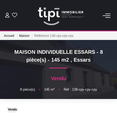
ACHETER
Accueil
Maison
Référence 138-cpy-cpy-cpy
LOUER
MAISON INDIVIDUELLE ESSARS - 8
Nos Biens Locations
pièce(s) - 145 m2
,
Essars
Nos Biens Loués
Vendu
VENDRE
8
pièce(s)
•
145
m²
•
Réf : 138-cpy-cpy-cpy
Vendre
Biens Vendus
Vendu