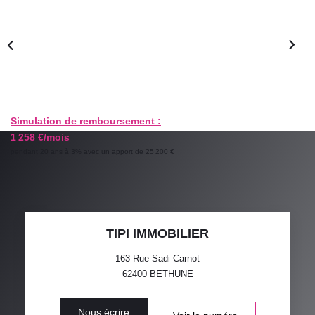
GESTION LOCATIVE
ESTIMATION
RECRUTEMENT
Simulation de remboursement :
1 258 €/mois
AGENCE
pendant 20 ans à 3% avec un apport de 25 200 €
Qui Sommes-Nous
Nos Actualités
Avis Clients
TIPI IMMOBILIER
163 Rue Sadi Carnot
62400
BETHUNE
Nous écrire