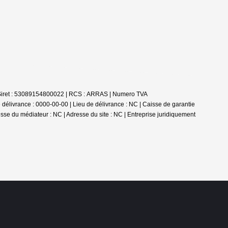
 | Siret : 53089154800022 | RCS : ARRAS | Numero TVA
élivrance : 0000-00-00 | Lieu de délivrance : NC | Caisse de garantie
esse du médiateur : NC | Adresse du site : NC |
Entreprise juridiquement