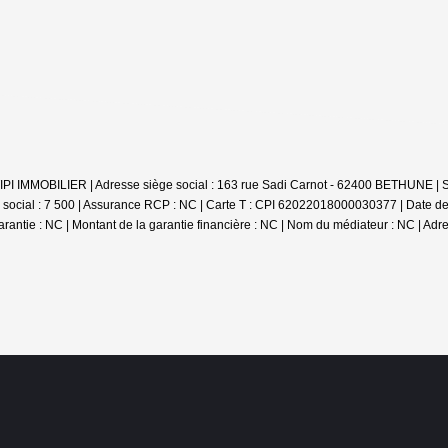
 : TIPI IMMOBILIER | Adresse siège social : 163 rue Sadi Carnot - 62400 BETHUNE
social : 7 500 | Assurance RCP : NC |
Carte T : CPI 62022018000030377 | Date de d
arantie : NC | Montant de la garantie financière : NC | Nom du médiateur : NC | Adr