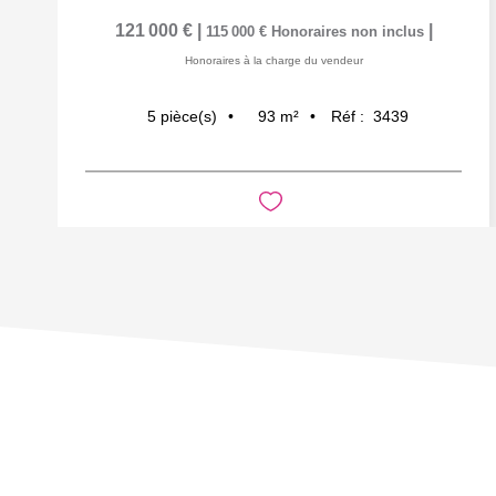
121 000 €
|
|
115 000 €
Honoraires non inclus
Honoraires à la charge du vendeur
93
m²
Réf :
3439
5
pièce(s)