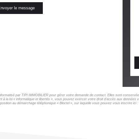
nvoyer le message
r informatisé par TIPI IMMOBILIER pour gérer votre demande de contact. Elles sont conservées 
t à la loi « informatique et libertés », vous pouvez exercer votre droit d'accès aux données 
pposition au démarchage téléphonique « Bloctel », sur laquelle vous pouvez vous inscrire ici :