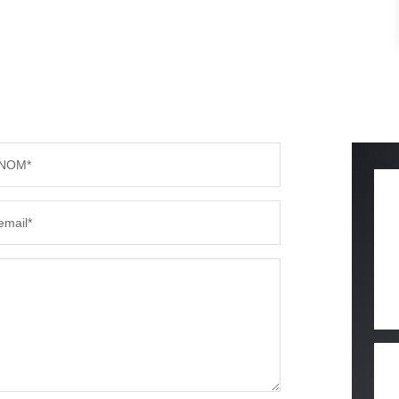
NOM*
email*