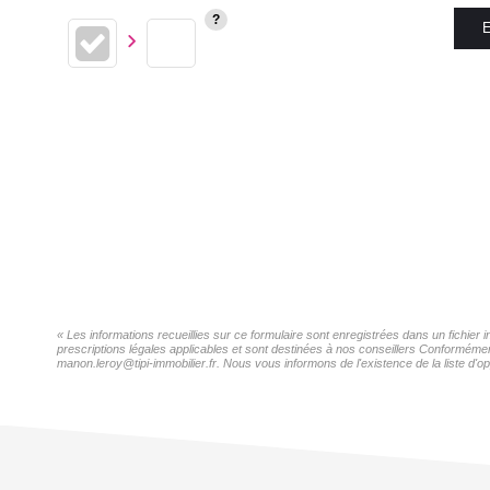
E
« Les informations recueillies sur ce formulaire sont enregistrées dans un fichie
prescriptions légales applicables et sont destinées à nos conseillers Conformémen
manon.leroy@tipi-immobilier.fr. Nous vous informons de l'existence de la liste d'o