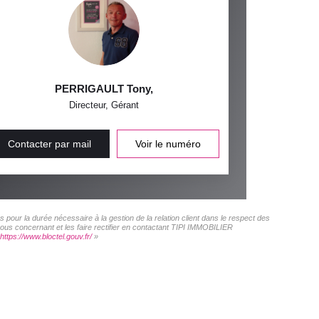
PERRIGAULT Tony
,
Directeur, Gérant
Contacter par mail
Voir le numéro
pour la durée nécessaire à la gestion de la relation client dans le respect des
vous concernant et les faire rectifier en contactant TIPI IMMOBILIER
https://www.bloctel.gouv.fr/
»