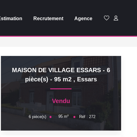
Estimation
Recrutement
Agence
MAISON DE VILLAGE ESSARS - 6
pièce(s) - 95 m2
,
Essars
Vendu
95
m²
6
pièce(s)
Réf :
272