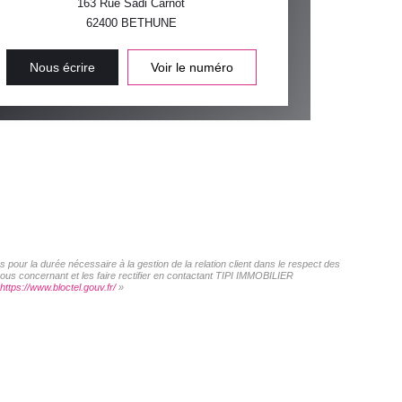
163 Rue Sadi Carnot
62400
BETHUNE
Nous écrire
Voir le numéro
pour la durée nécessaire à la gestion de la relation client dans le respect des
vous concernant et les faire rectifier en contactant TIPI IMMOBILIER
https://www.bloctel.gouv.fr/
»