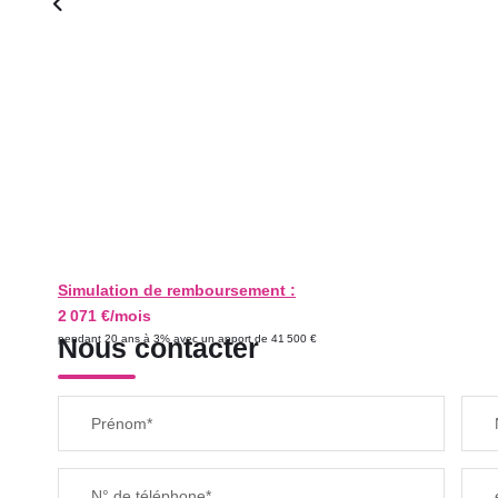
Simulation de remboursement :
2 071 €/mois
pendant 20 ans à 3% avec un apport de 41 500 €
Nous contacter
Prénom*
N° de téléphone*