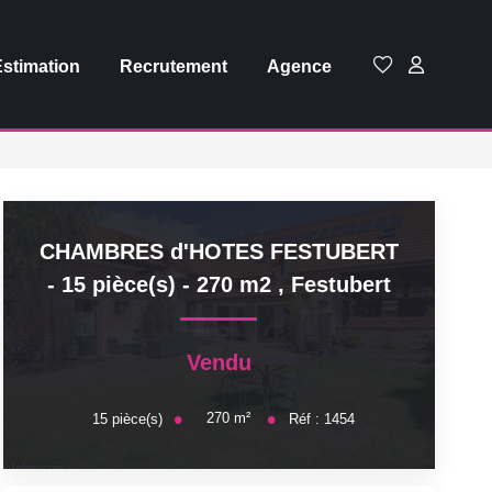
Estimation
Recrutement
Agence
CHAMBRES d'HOTES FESTUBERT
- 15 pièce(s) - 270 m2
,
Festubert
Vendu
270
m²
15
pièce(s)
Réf :
1454