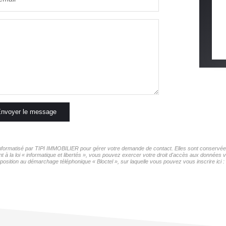
nvoyer le message
r informatisé par TIPI IMMOBILIER pour gérer votre demande de contact. Elles sont conservées 
t à la loi « informatique et libertés », vous pouvez exercer votre droit d'accès aux données 
pposition au démarchage téléphonique « Bloctel », sur laquelle vous pouvez vous inscrire ici :