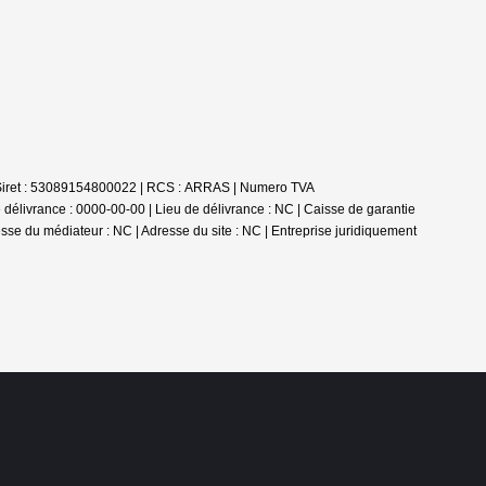
 | Siret : 53089154800022 | RCS : ARRAS | Numero TVA
élivrance : 0000-00-00 | Lieu de délivrance : NC | Caisse de garantie
esse du médiateur : NC | Adresse du site : NC |
Entreprise juridiquement