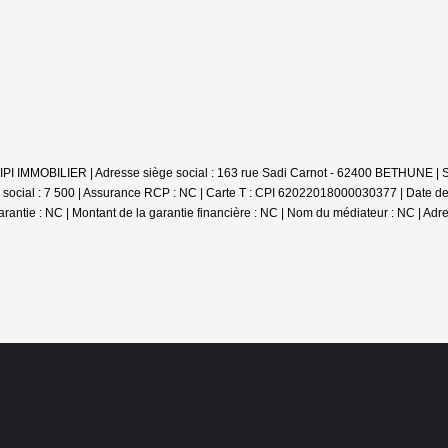
 : TIPI IMMOBILIER | Adresse siège social : 163 rue Sadi Carnot - 62400 BETHUNE
social : 7 500 | Assurance RCP : NC |
Carte T : CPI 62022018000030377 | Date de d
arantie : NC | Montant de la garantie financière : NC | Nom du médiateur : NC | Adr