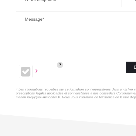
Message*
E
« Les informations recueillies sur ce formulaire sont enregistrées dans un fichie
prescriptions légales applicables et sont destinées à nos conseillers Conformémen
manon.leroy@tipi-immobilier.fr. Nous vous informons de l'existence de la liste d'o