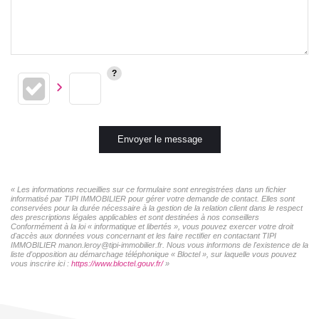
Envoyer le message
« Les informations recueillies sur ce formulaire sont enregistrées dans un fichier
informatisé par TIPI IMMOBILIER pour gérer votre demande de contact. Elles sont
conservées pour la durée nécessaire à la gestion de la relation client dans le respect
des prescriptions légales applicables et sont destinées à nos conseillers
Conformément à la loi « informatique et libertés », vous pouvez exercer votre droit
d'accès aux données vous concernant et les faire rectifier en contactant TIPI
IMMOBILIER manon.leroy@tipi-immobilier.fr. Nous vous informons de l'existence de la
liste d'opposition au démarchage téléphonique « Bloctel », sur laquelle vous pouvez
vous inscrire ici :
https://www.bloctel.gouv.fr/
»