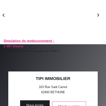
GESTION LOCATIVE
ESTIMATION
RECRUTEMENT
Simulation de remboursement :
1 497 €/mois
AGENCE
pendant 20 ans à 3% avec un apport de 29 990 €
Qui Sommes-Nous
Nos Actualités
Avis Clients
TIPI IMMOBILIER
163 Rue Sadi Carnot
62400
BETHUNE
Nous écrire