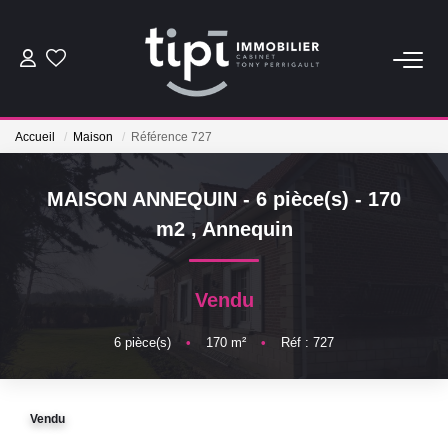
ACHETER
Accueil
Maison
Référence 727
LOUER
MAISON ANNEQUIN - 6 pièce(s) - 170
Nos Biens Locations
m2
,
Annequin
Nos Biens Loués
Vendu
VENDRE
6
pièce(s)
•
170
m²
•
Réf : 727
Vendre
Biens Vendus
Vendu