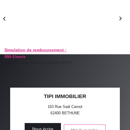
GESTION LOCATIVE
ESTIMATION
RECRUTEMENT
Simulation de remboursement :
986 €/mois
AGENCE
pendant 20 ans à 3% avec un apport de 19 750 €
Qui Sommes-Nous
Nos Actualités
Avis Clients
TIPI IMMOBILIER
163 Rue Sadi Carnot
62400
BETHUNE
Nous écrire