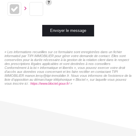
Envoyer le message
« Les informations recueillies sur ce formulaire sont enregistrées dans un fichier
informatisé par TIPI IMMOBILIER pour gérer votre demande de contact. Elles sont
conservées pour la durée nécessaire à la gestion de la relation client dans le respect
des prescriptions légales applicables et sont destinées à nos conseillers
Conformément à la loi « informatique et libertés », vous pouvez exercer votre droit
d'accès aux données vous concernant et les faire rectifier en contactant TIPI
IMMOBILIER manon.leroy@tipi-immobilier.fr. Nous vous informons de l'existence de la
liste d'opposition au démarchage téléphonique « Bloctel », sur laquelle vous pouvez
vous inscrire ici :
https://www.bloctel.gouv.fr/
»