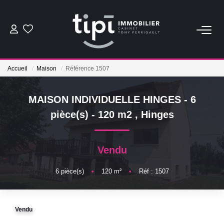
ACHETER
Accueil
Maison
Référence 1507
LOUER
MAISON INDIVIDUELLE HINGES - 6
Nos Biens Locations
pièce(s) - 120 m2
,
Hinges
Nos Biens Loués
Vendu
VENDRE
6
pièce(s)
•
120
m²
•
Réf : 1507
Vendre
Biens Vendus
Vendu