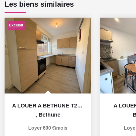
Les biens similaires
Exclusif
A LOUER A BETHUNE T2 AVEC JARDIN
A LOUE
,
Bethune
B
Loyer 600 €/mois
Loye