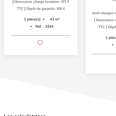
cha
|
Honoraires charge locataire: 473 €
|
TTC
Dépôt de garantie: 600 €
dont charges r
43
m²
2
pièce(s)
|
Honoraires c
Réf :
3344
|
TTC
Dépôt
1
pièc