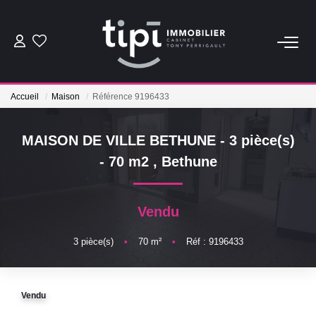
ACHETER
Accueil
Maison
Référence 9196433
LOUER
MAISON DE VILLE BETHUNE - 3 pièce(s)
Nos Biens Locations
- 70 m2
,
Bethune
Nos Biens Loués
Vendu
VENDRE
3
pièce(s)
•
70
m²
•
Réf : 9196433
Vendre
Biens Vendus
Vendu