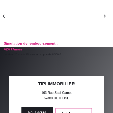
GESTION LOCATIVE
ESTIMATION
RECRUTEMENT
Simulation de remboursement :
424 €/mois
AGENCE
pendant 20 ans à 3% avec un apport de 8 500 €
Qui Sommes-Nous
Nos Actualités
Avis Clients
TIPI IMMOBILIER
163 Rue Sadi Carnot
62400
BETHUNE
Nous écrire