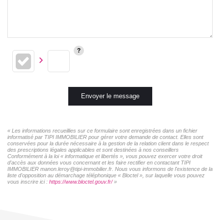
Envoyer le message
« Les informations recueillies sur ce formulaire sont enregistrées dans un fichier
informatisé par TIPI IMMOBILIER pour gérer votre demande de contact. Elles sont
conservées pour la durée nécessaire à la gestion de la relation client dans le respect
des prescriptions légales applicables et sont destinées à nos conseillers
Conformément à la loi « informatique et libertés », vous pouvez exercer votre droit
d'accès aux données vous concernant et les faire rectifier en contactant TIPI
IMMOBILIER manon.leroy@tipi-immobilier.fr. Nous vous informons de l'existence de la
liste d'opposition au démarchage téléphonique « Bloctel », sur laquelle vous pouvez
vous inscrire ici :
https://www.bloctel.gouv.fr/
»