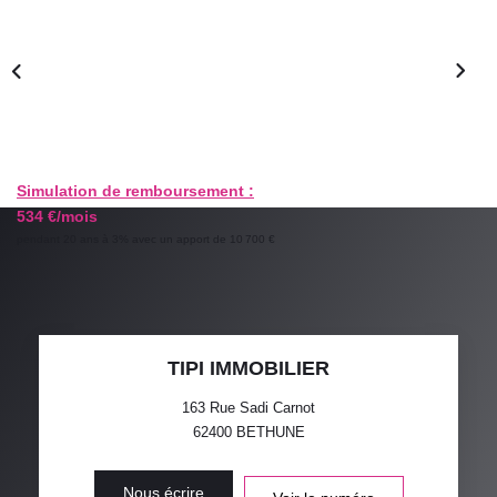
GESTION LOCATIVE
ESTIMATION
RECRUTEMENT
Simulation de remboursement :
534 €/mois
AGENCE
pendant 20 ans à 3% avec un apport de 10 700 €
Qui Sommes-Nous
Nos Actualités
Avis Clients
TIPI IMMOBILIER
163 Rue Sadi Carnot
62400
BETHUNE
Nous écrire