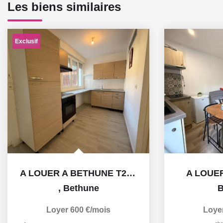
Les biens similaires
Exclusif
A LOUER A BETHUNE T2 AVEC JARDIN
A LOUE
,
Bethune
B
Loyer 600 €/mois
Loye