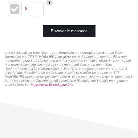
Envoyer le message
« Les informations recueillies sur ce formulaire sont enregistrées dans un fichier
informatisé par TIPI IMMOBILIER pour gérer votre demande de contact. Elles sont
conservées pour la durée nécessaire à la gestion de la relation client dans le respect
des prescriptions légales applicables et sont destinées à nos conseillers
Conformément à la loi « informatique et libertés », vous pouvez exercer votre droit
d'accès aux données vous concernant et les faire rectifier en contactant TIPI
IMMOBILIER manon.leroy@tipi-immobilier.fr. Nous vous informons de l'existence de la
liste d'opposition au démarchage téléphonique « Bloctel », sur laquelle vous pouvez
vous inscrire ici :
https://www.bloctel.gouv.fr/
»