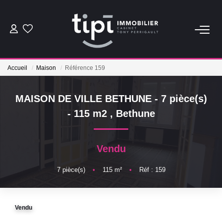
ACHETER
Accueil
Maison
Référence 159
LOUER
MAISON DE VILLE BETHUNE - 7 pièce(s)
Nos Biens Locations
- 115 m2
,
Bethune
Nos Biens Loués
Vendu
VENDRE
7
pièce(s)
•
115
m²
•
Réf : 159
Vendre
Biens Vendus
Vendu