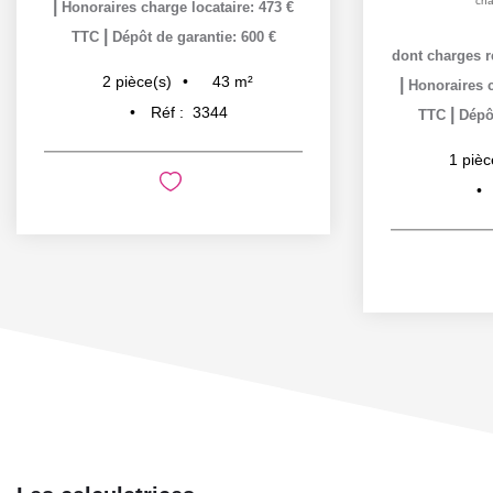
cha
|
Honoraires charge locataire: 473 €
|
TTC
Dépôt de garantie: 600 €
dont charges r
43
m²
2
pièce(s)
|
Honoraires c
Réf :
3344
|
TTC
Dépôt
1
pièc