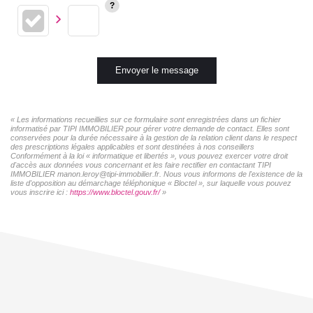
Envoyer le message
« Les informations recueillies sur ce formulaire sont enregistrées dans un fichier
informatisé par TIPI IMMOBILIER pour gérer votre demande de contact. Elles sont
conservées pour la durée nécessaire à la gestion de la relation client dans le respect
des prescriptions légales applicables et sont destinées à nos conseillers
Conformément à la loi « informatique et libertés », vous pouvez exercer votre droit
d'accès aux données vous concernant et les faire rectifier en contactant TIPI
IMMOBILIER manon.leroy@tipi-immobilier.fr. Nous vous informons de l'existence de la
liste d'opposition au démarchage téléphonique « Bloctel », sur laquelle vous pouvez
vous inscrire ici :
https://www.bloctel.gouv.fr/
»