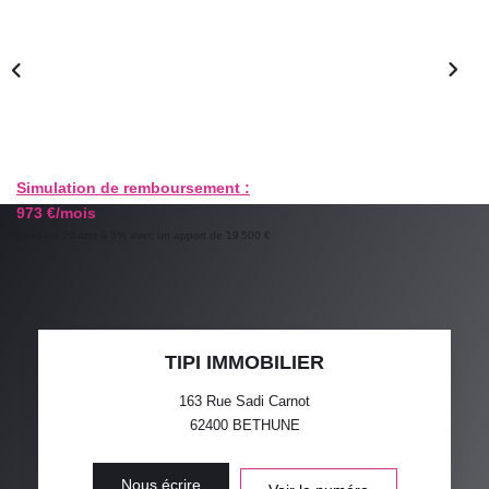
GESTION LOCATIVE
ESTIMATION
RECRUTEMENT
Simulation de remboursement :
973 €/mois
AGENCE
pendant 20 ans à 3% avec un apport de 19 500 €
Qui Sommes-Nous
Nos Actualités
Avis Clients
TIPI IMMOBILIER
163 Rue Sadi Carnot
62400
BETHUNE
Nous écrire