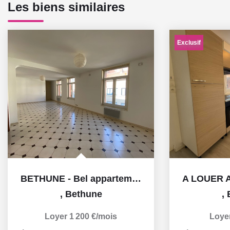
Les biens similaires
Exclusif
BETHUNE - Bel appartement de 132m2
,
Bethune
,
Loyer 1 200 €/mois
Loye