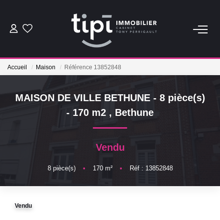
ACHETER
Accueil
Maison
Référence 13852848
LOUER
MAISON DE VILLE BETHUNE - 8 pièce(s)
Nos Biens Locations
- 170 m2
,
Bethune
Nos Biens Loués
Vendu
VENDRE
8
pièce(s)
•
170
m²
•
Réf : 13852848
Vendre
Biens Vendus
Vendu