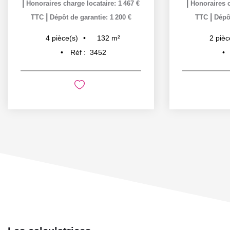
|
|
Honoraires charge locataire: 1 467 €
Honoraires c
|
|
TTC
Dépôt de garantie: 1 200 €
TTC
Dépôt
132
m²
4
pièce(s)
2
pièc
Réf :
3452