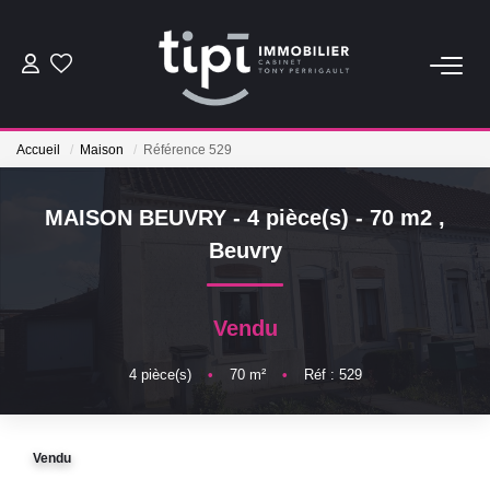
ACHETER
Accueil
Maison
Référence 529
LOUER
MAISON BEUVRY - 4 pièce(s) - 70 m2
,
Nos Biens Locations
Beuvry
Nos Biens Loués
Vendu
VENDRE
4
pièce(s)
•
70
m²
•
Réf : 529
Vendre
Biens Vendus
Vendu