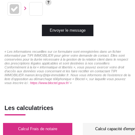
Envoyer le message
« Les informations recueillies sur ce formulaire sont enregistrées dans un fichier
informatisé par TIPI IMMOBILIER pour gérer votre demande de contact. Elles sont
conservées pour la durée nécessaire à la gestion de la relation client dans le respect
des prescriptions légales applicables et sont destinées à nos conseillers
Conformément à la loi « informatique et libertés », vous pouvez exercer votre droit
d'accès aux données vous concernant et les faire rectifier en contactant TIPI
IMMOBILIER manon.leroy@tipi-immobilier.fr. Nous vous informons de l'existence de la
liste d'opposition au démarchage téléphonique « Bloctel », sur laquelle vous pouvez
vous inscrire ici :
https://www.bloctel.gouv.fr/
»
Les calculatrices
Calcul Frais de notaire
Calcul capacité d'empr