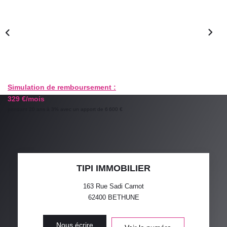
GESTION LOCATIVE
ESTIMATION
RECRUTEMENT
Simulation de remboursement :
329 €/mois
AGENCE
pendant 20 ans à 3% avec un apport de 6 600 €
Qui Sommes-Nous
Nos Actualités
Avis Clients
TIPI IMMOBILIER
163 Rue Sadi Carnot
62400
BETHUNE
Nous écrire