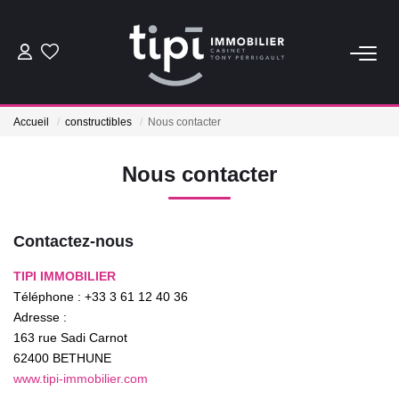
ACHETER
Accueil
constructibles
Nous contacter
LOUER
Nous contacter
Nos Biens Locations
Nos Biens Loués
Contactez-nous
TIPI IMMOBILIER
VENDRE
Téléphone :
+33 3 61 12 40 36
Adresse :
Vendre
163 rue Sadi Carnot
Biens Vendus
62400
BETHUNE
www.tipi-immobilier.com