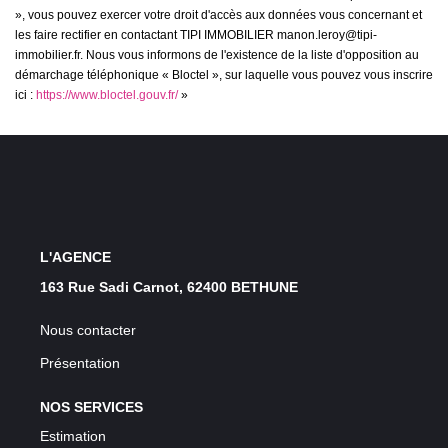
», vous pouvez exercer votre droit d'accès aux données vous concernant et
les faire rectifier en contactant TIPI IMMOBILIER manon.leroy@tipi-
immobilier.fr. Nous vous informons de l'existence de la liste d'opposition au
démarchage téléphonique « Bloctel », sur laquelle vous pouvez vous inscrire
ici :
https://www.bloctel.gouv.fr/
»
L'AGENCE
163 Rue Sadi Carnot, 62400 BETHUNE
Nous contacter
Présentation
NOS SERVICES
Estimation